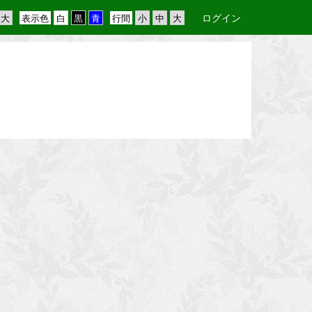
ログイン
表示色
行間