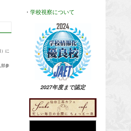
・
学校視察について
日）に
入部参
2027年度まで認定