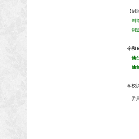
【剣
剣道
剣道
令和
仙台
仙台
学校
委員