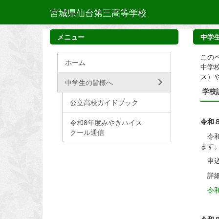
宮城県仙台第三高等学校
メニュー
中学
この
ホーム
中学
ス）
中学生の皆様へ
学校
公立高校ガイドブック
令和
令和8年度みやぎハイス
クール通信
令和
ます
申込
詳細
令和