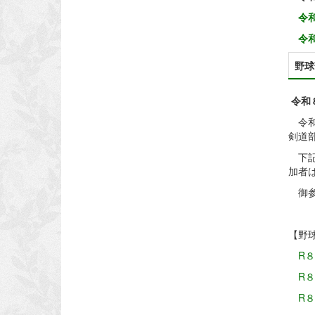
令和
令
野球
令和
令和
剣道
下記
加者
御参
【野
R８
R
R８