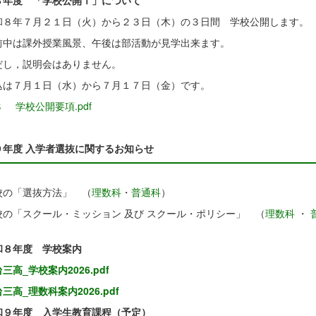
８年度 「学校公開Ⅰ」について
８年７月２１日（火）から２３日（木）の３日間 学校公開します。
中は課外授業風景、午後は部活動が見学出来ます。
し，説明会はありません。
は７月１日（水）から７月１７日（金）です。
８ 学校公開要項.pdf
９年度 入学者選抜に関するお知らせ
校の「選抜方法」 （
理数科
・
普通科
）
校の「スクール・ミッション 及び スクール・ポリシー」 （
理数科
・
和８年度 学校案内
三高_学校案内2026.pdf
三高_理数科案内2026.pdf
和９年度 入学生教育課程（予定）