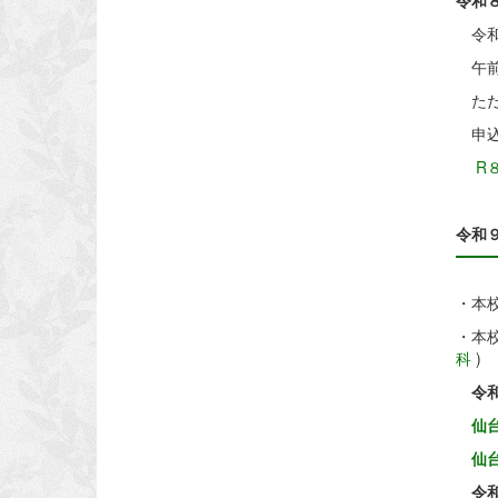
令和
令和
午前
ただ
申込
R
令和
・本
・本
科
)
令
仙台
仙台
令