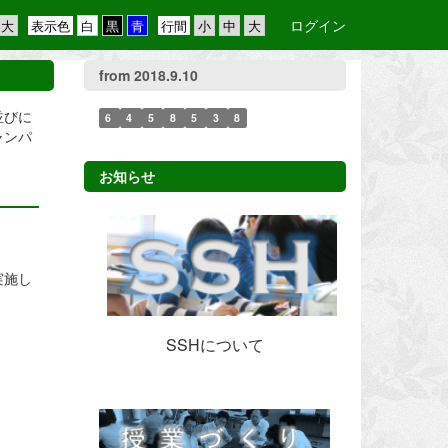
ログイン
表示色
行間
from 2018.9.10
並びに
6
4
5
8
5
3
8
ャンパ
お知らせ
実施し
SSHについて