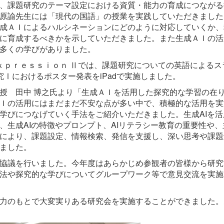
、課題研究のテーマ設定における資質・能力の育成につながる
原諭先生には「現代の国語」の授業を実践していただきました
成ＡＩによるハルシネーションにどのように対応していくか、
に育成するべきかを示していただきました。また生成ＡＩの活
多くの学びがありました。
ｐｒｅｓｓｉｏｎ Ⅱでは、課題研究についての英語によるス
Ⅰにおけるポスター発表をiPadで実施しました。
授 田中 博之氏より「生成ＡＩを活用した探究的な学習の在
Ｉの活用にはまだまだ不安な点が多い中で、積極的な活用を実
学びにつなげていく手法をご紹介いただきました。生成AIを活
、生成AIの特徴やプロンプト、AIリテラシー教育の重要性や、
により、課題設定、情報検索、発信を支援し、深い思考や課題
ました。
協議を行いました。今年度はあらかじめ参観者の皆様から研究
法や探究的な学びについてグループワーク等で意見交流を実施
力のもとで大変実りある研究会を実施することができました。