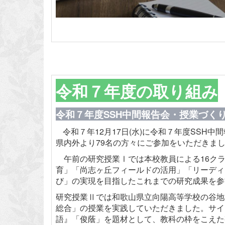
令和７年度の取り組み
令和７年度SSH中間報告会・授業づく
令和７年12月17日(水)に令和７年度SS
県内外より79名の方々にご参加をいただきま
午前の研究授業Ⅰでは本校教員による16クラ
育」「尚志ヶ丘フィールドの活用」「リーディ
び」の実現を目指したこれまでの研究成果を参
研究授業Ⅱでは和歌山県立向陽高等学校の谷地
総合」の授業を実践していただきました。サイ
語』「俊蔭」を題材として、教科の枠をこえた