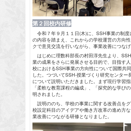
第２回校内研修
令和７年９月１１日(木)に、SSH事業の制
の内容を踏まえ、これからの学校運営の方向性
クで意見交流を行いながら、事業改善につなげ
はじめに理数科部長の村田淳先生より、SSH
業の成果をさらに発展させる目的で、目指す人
校におけるSSH事業の方向性について国際共
した。つづいてSSH-授業づくり研究センタ
について説明いただきました。まず現行学習指
「柔軟な教育課程の編成」、「探究的な学びの
明されました。
説明ののち、学校の事業に関する改善点をグル
校設定科目のアイデアや働き方改革の進め方な
業改善につながる研修となりました。