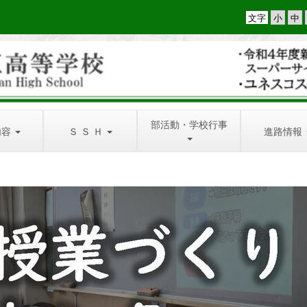
文字
部活動・学校行事
内容
Ｓ Ｓ Ｈ
進路情報