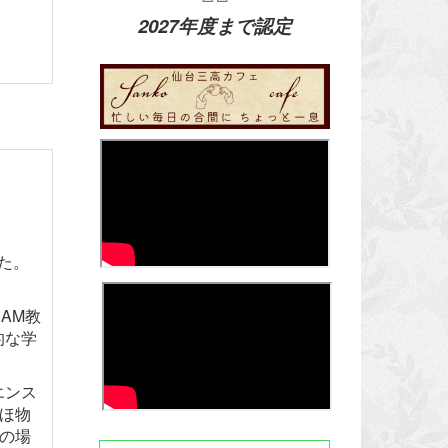
2027年度まで認定
た。
AM教
的な学
エンス
ほ物
の場