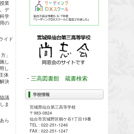
授業
。デ
科学
用の
ライド
り方」
施し
用し
主体
・
三高図書館 蔵書検索
解決
学校情報
協議
しま
宮城県仙台第三高等学校
〒983-0824
仙台市宮城野区鶴ケ谷1丁目19番
あら
TEL : 022-251-1246
FAX : 022-251-1247