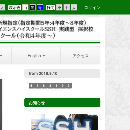
ログイン
表示色
行間
English
アクセス
from 2018.9.10
6
4
6
3
1
9
3
お知らせ