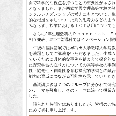
面で科学的な視点を持つことの重要性が示され
となりました。また西武学園文理高等学校の笠
ジタルシチズンシップの考えにもとづいて、生
的な根拠を示しつつ、批判的思考力をどのよう
みならず、授業におけるＩＣＴ活用についても
さらに2年生理数科のＲｅｓｅａｒｃｈ Ｅｘ
相互発表、2年生普通科ではイノベーション探究
午後の基調講演では早稲田大学教職大学院教
を演題としてご講演をいただきました。生成Ａ
ていくために具体的な事例を踏まえて探究的な
た探究学習の在り方についての高等学校の事例
性・協働性・創造性を育む探究的学習との融合
能力の育成につながる可能性を示していただき
基調講演後は７つのグループに分かれて研究
のテーマを募集し、そのテーマに沿って授業方
した。
限られた時間ではありましたが、皆様のご協
ためて御礼申し上げます。