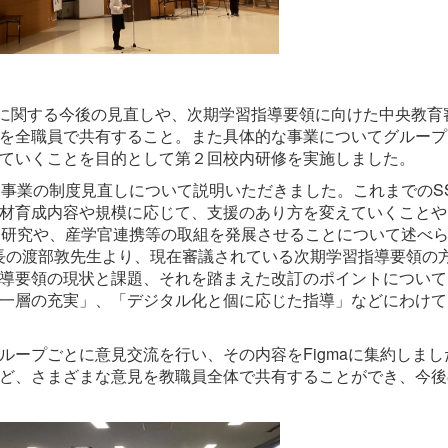
度に関する今後の見直しや、次期学習指導要領に向けた中央教育
を全職員で共有すること。また具体的な事業についてグループ
ていくことを目的として第２回校内研修を実施しました。
事業の制度見直しについて説明いただきました。これまでのS
材育成内容や規模に応じて、支援のあり方を変えていくことや
同研究や、産学官連携等の取組を発展させることについて述べ
ー長の渡部敦先生より、現在審議されている次期学習指導要領の
導要領の現状と課題、それを踏まえた改訂のポイントについて
一層の充実」、「デジタル化と個に応じた指導」などにわけて
ープごとに意見交流を行い、その内容をFigmaに集約しまし
ど、さまざまな意見を教職員全体で共有することができ、今後