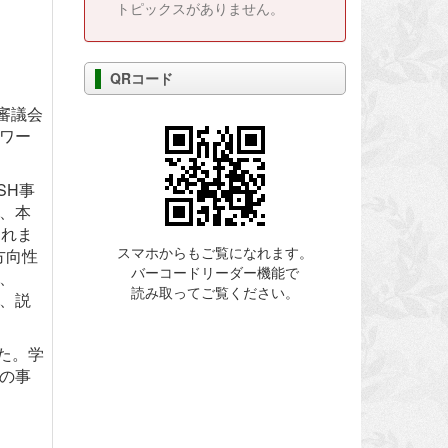
トピックスがありません。
QRコード
審議会
ワー
SH事
、本
られま
スマホからもご覧になれます。
方向性
バーコードリーダー機能で
、
読み取ってご覧ください。
、説
た。学
の事