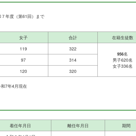
和７年度（第61回）まで
女子
合計
在籍生徒数
119
322
名
956
97
314
男子620名
女子336名
120
320
和7年4月現在
着任年月日
離任年月日
期間