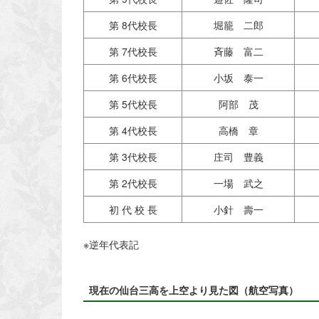
第 8代校長
堀籠 二郎
第 7代校長
斉藤 富二
第 6代校長
小坂 泰一
第 5代校長
阿部 茂
第 4代校長
高橋 章
第 3代校長
庄司 豊義
第 2代校長
一場 武之
初 代 校 長
小針 壽一
※逆年代表記
現在の仙台三高を上空より見た図（航空写真）