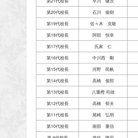
第21代校長
早川 健次
第20代校長
石川 俊樹
第19代校長
佐々木 克敬
第18代校長
阿部 恒幸
第17代校長
氏家 仁
第16代校長
中川西 剛
第15代校長
河野 民帆
第14代校長
高橋 俊郎
第13代校長
八重樫 司雄
第12代校長
高橋 郁夫
第11代校長
尾崎 弘明
第10代校長
南部 重信
第 9代校長
遊佐 隆司