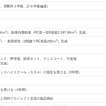
級、理数科２学級、計８学級編成）
2
2
26ｍ
）,新屋内運動場（RC造一部S造延2,397.69ｍ
）完成
2
2
）・新西部室（2階建てRC造延256ｍ
）完成
ウンド、野球場、防球ネット、テニスコート、弓道場
壁完成）
ンスハイスクール（ＳＳＨ）の指定を受ける（5年間）
定を受ける（3年間）
とSSHプロジェクト交流の協定締結