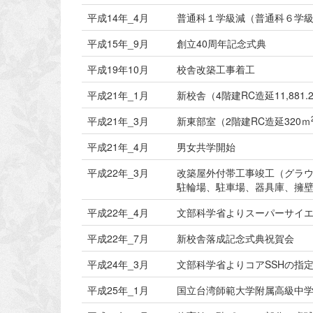
平成14年_4月
普通科１学級減（普通科６学
平成15年_9月
創立40周年記念式典
平成19年10月
校舎改築工事着工
平成21年_1月
新校舎（4階建RC造延11,881.
平成21年_3月
新東部室（2階建RC造延320ｍ
平成21年_4月
男女共学開始
平成22年_3月
改築屋外付帯工事竣工（グラ
駐輪場、駐車場、器具庫、擁
平成22年_4月
文部科学省よりスーパーサイエ
平成22年_7月
新校舎落成記念式典祝賀会
平成24年_3月
文部科学省よりコアSSHの指
平成25年_1月
国立台湾師範大学附属高級中学