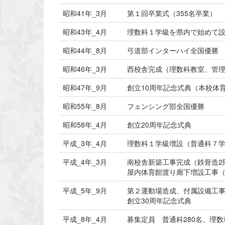
昭和41年_3月
第１回卒業式（355名卒業）
昭和43年_4月
理数科１学級を県内で始めて
昭和44年_8月
弓道部インターハイ全国優勝
昭和46年_3月
西校舎完成（理数科教室、管理
昭和47年_9月
創立10周年記念式典（本校体
昭和55年_8月
フェンシング部全国優勝
昭和58年_4月
創立20周年記念式典
平成_3年_4月
理数科１学級増設（普通科７
平成_4年_3月
南校舎新築工事完成（鉄骨造2階
屋内体育館渡り廊下増設工事（鉄
平成_5年_9月
第２運動場造成、付属設備工
創立30周年記念式典
平成_8年_4月
募集定員 普通科280名、理数