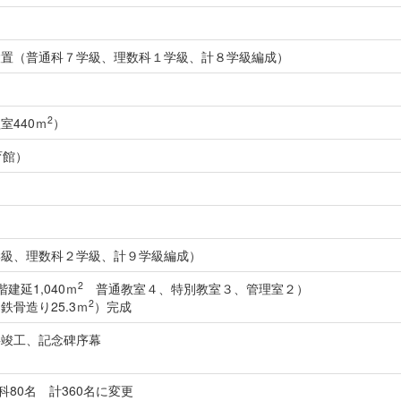
設置（普通科７学級、理数科１学級、計８学級編成）
2
室440ｍ
）
育館）
学級、理数科２学級、計９学級編成）
2
建延1,040ｍ
普通教室４、特別教室３、管理室２）
2
骨造り25.3ｍ
）完成
事竣工、記念碑序幕
科80名 計360名に変更