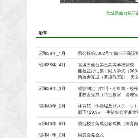
宮城県仙台第三
沿革
昭和38年_1月
県公報第5002号で仙台三高設
昭和38年_4月
宮城県仙台第三高等学校開校 
開校並びに第１回入学式（36
南校舎完成（普通教室21、天文観
昭和39年_2月
校歌制定（作詞・小針壽－校
北校舎完成（特別教室、管理室）2
昭和40年_6月
体育館（体操場及びステージ1,
廊下129.9㎡・生徒集会室兼食堂
昭和40年_9月
校地校舎落成記念式典（体育
昭和41年_2月
同窓会発会式