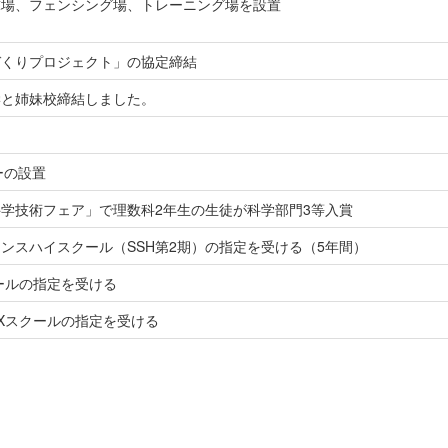
球場、フェンシング場、トレーニング場を設置
づくりプロジェクト」の協定締結
学と姉妹校締結しました。
ーの設置
学技術フェア」で理数科2年生の生徒が科学部門3等入賞
ンスハイスクール（SSH第2期）の指定を受ける（5年間）
ールの指定を受ける
Xスクールの指定を受ける