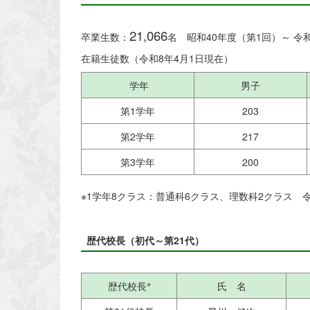
21,066
卒業生数：
名 昭和40年度（第1回）～ 令
在籍生徒数（令和8年4月1日現在）
学年
男子
第1学年
203
第2学年
217
第3学年
200
※1学年8クラス：普通科6クラス、理数科2クラス 令
歴代校長（初代～第21代）
※
歴代校長
氏 名