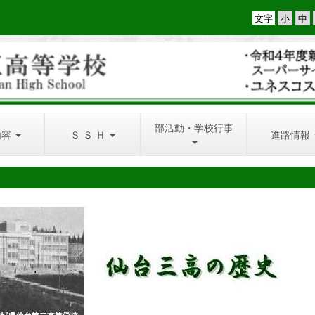
文字
部活動・学校行事
内容
Ｓ Ｓ Ｈ
進路情報