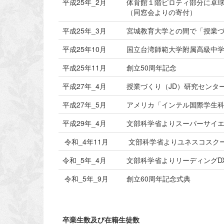
平成25年_2月
体育館１階ピロティ部分に卓
（同窓会よりの寄付）
平成25年_3月
宮城教育大学との間で「授業
平成25年10月
国立台湾師範大学附属高級中
平成25年11月
創立50周年記念
平成27年_4月
授業づくり（JD）研究センタ
平成27年_5月
アメリカ「インテル国際学生科
平成29年_4月
文部科学省よりスーパーサイエ
令和_4年11月
文部科学省よりユネスコスク
令和_5年_4月
文部科学省よりリーディングD
令和_5年_9月
創立60周年記念式典
卒業生数及び在籍生徒数