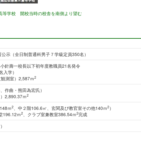
高等学校 開校当時の校舎を南側より望む
置公示（全日制普通科男子７学級定員350名）
小針壽一校長以下初年度教職員21名発令
0名入学）
2
測室）2,587ｍ
長、作曲・熊田為宏氏）
2
,890.37ｍ
2
2
148ｍ
、中２階106.6㎡、玄関及び教官室その他140ｍ
）
2
2
196.12ｍ
、クラブ室兼教室386.54ｍ
完成
館）