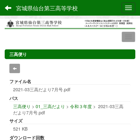
宮城県仙台第三高等学校
Toggl
三高便り
ファイル名
2021-03三高だより7月号.pdf
パス
三高便り
>
01_三高だより
>
令和３年度
>
2021-03三高
だより7月号.pdf
サイズ
521 KB
ダウンロード回数