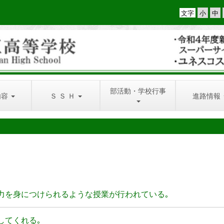
文字
部活動・学校行事
内容
Ｓ Ｓ Ｈ
進路情報
学力を身につけられるような授業が行われている｡
してくれる｡