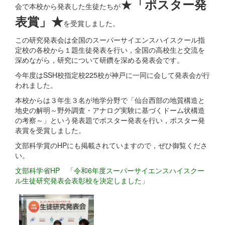
★
「ポスター発
会で本校から発表した生徒たちが
表賞」★
を受賞しました。
この研究発表会は全国のスーパーサイエンスハイスクール指
定校の各校から１題生徒発表を行い，全国の高校生と交流を
深めながら，研究について研鑽を深める発表会です。
今年度はSSH校指定校225校が神戸に一同に会して発表会が行
われました。
本校からは３年生３名が地学分野で「仙台西部の地質構造と
地史の解明～野外調査・アナログ実験に基づくドーム状構造
の考察～」という発表題でポスター発表を行い，ポスター発
表賞を受賞しました。
文部科学賞のHPにも掲載されていますので，ぜひ御覧くださ
い。
文部科学省HP 「令和6年度スーパーサイエンスハイスクー
ル生徒研究発表会表彰校を決定しました」