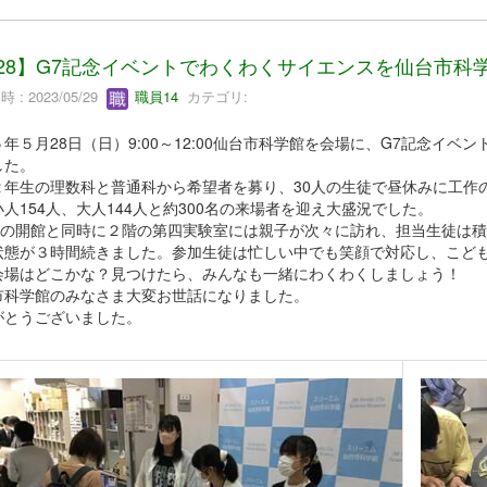
/28】G7記念イベントでわくわくサイエンスを仙台市科
 : 2023/05/29
職員14
カテゴリ:
年５月28日（日）9:00～12:00仙台市科学館を会場に、G7記念イ
した。
２年生の理数科と普通科から希望者を募り、30人の生徒で昼休みに工作
人154人、大人144人と約300名の来場者を迎え大盛況でした。
00の開館と同時に２階の第四実験室には親子が次々に訪れ、担当生徒は積
状態が３時間続きました。参加生徒は忙しい中でも笑顔で対応し、こど
会場はどこかな？見つけたら、みんなも一緒にわくわくしましょう！
市科学館のみなさま大変お世話になりました。
がとうございました。