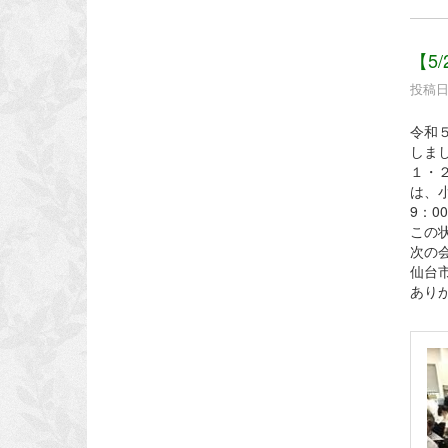
【5
投稿日時
令和５
しま
１・
は、小
9：
この
次の
仙台
あり