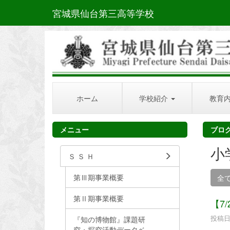
宮城県仙台第三高等学校
ホーム
学校紹介
教育
メニュー
ブロ
小
Ｓ Ｓ Ｈ
第Ⅲ期事業概要
全
第Ⅱ期事業概要
【7
投稿日時
『知の博物館』課題研
究・探究活動データベ