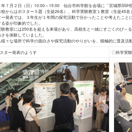
年７月２日（日）10:00～15:00 仙台市科学館を会場に「宮城県S
本校からはポスター５題（生徒26名）、科学実験教室１教室（生徒45名
ター発表では、３年生が１年間の探究活動で分かったことや考えたこと
する姿が印象的でした。
実験教室には250名を超える来場があり、高校生と一緒にすごくのび～
白さを体験していました。
も様々な場所で科学の面白さや探究活動のやりがいを、積極的に普及活
スター発表のようす
〇科学実