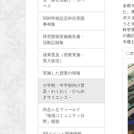
令和５
ース
た。
ポス
SSH学校設定科目実践
うと
事例集
科学
の面
研究開発実施報告書・
今後
活動記録集
〇ポ
成果普及（視察実施・
受入状況）
実施した授業の情報
小学校・中学校向け普
及～わくわく・ひらめ
きサイエンス～
尚志ヶ丘フィールド
『地域コミュニティ分
野』開発
SSイベント関連情報