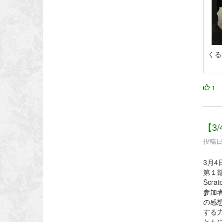
くる
1
【3
投稿日時
3月
第１
Sc
参加
の感
する
とも