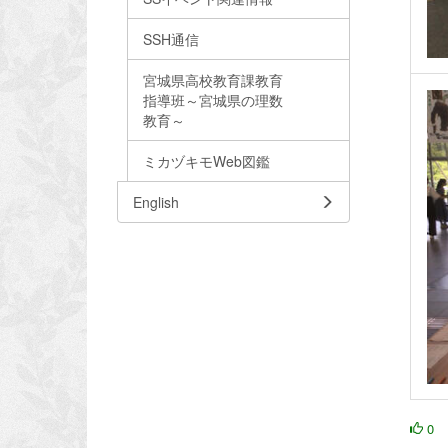
SSH通信
宮城県高校教育課教育
指導班～宮城県の理数
教育～
ミカヅキモWeb図鑑
English
0