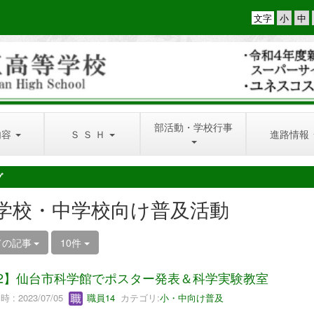
文字
部活動・学校行事
内容
Ｓ Ｓ Ｈ
進路情報
グ
学校・中学校向け普及活動
ての記事
10件
/2】仙台市科学館でポスター発表＆科学実験教室
 : 2023/07/05
職員14
カテゴリ:
小・中向け普及