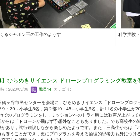
くるシャボン玉の工作のようす
科学実験
/4】ひらめきサイエンス ドローンプログラミング教室
 : 2023/03/06
職員14
カテゴリ:
4日鶴ヶ谷市民センターを会場に，ひらめきサイエンス「ドローンプログ
部９：30～小学生5名，第２部10：45～小学生6名，計11名の小学生
ratchでのプログラミンをし，ミッションへのトライ時には歓声が上がっ
者からは「ドローンが飛ばず予想外なこともありました。でも高校生の
想があり，試行錯誤しながら楽しめたようです。また，三高生からは「
力も養うことができ，更にプログラムを考える論理的思考力も身につけ
に充実した時間となったようです。