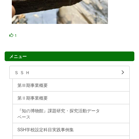
1
メニュー
Ｓ Ｓ Ｈ
第Ⅲ期事業概要
第Ⅱ期事業概要
『知の博物館』課題研究・探究活動データ
ベース
SSH学校設定科目実践事例集