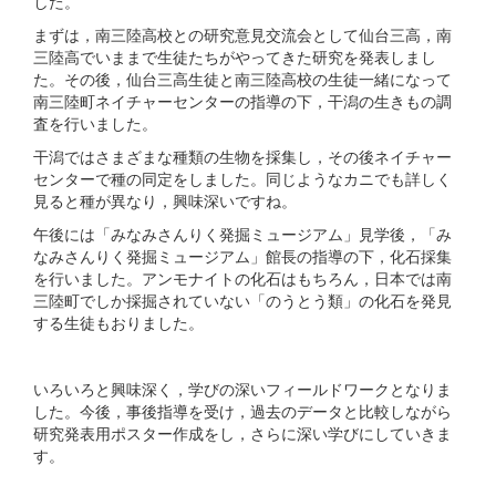
した。
まずは，南三陸高校との研究意見交流会として仙台三高，南
三陸高でいままで生徒たちがやってきた研究を発表しまし
た。その後，仙台三高生徒と南三陸高校の生徒一緒になって
南三陸町ネイチャーセンターの指導の下，干潟の生きもの調
査を行いました。
干潟ではさまざまな種類の生物を採集し，その後ネイチャー
センターで種の同定をしました。同じようなカニでも詳しく
見ると種が異なり，興味深いですね。
午後には「みなみさんりく発掘ミュージアム」見学後，「み
なみさんりく発掘ミュージアム」館長の指導の下，化石採集
を行いました。アンモナイトの化石はもちろん，日本では南
三陸町でしか採掘されていない「のうとう類」の化石を発見
する生徒もおりました。
いろいろと興味深く，学びの深いフィールドワークとなりま
した。今後，事後指導を受け，過去のデータと比較しながら
研究発表用ポスター作成をし，さらに深い学びにしていきま
す。