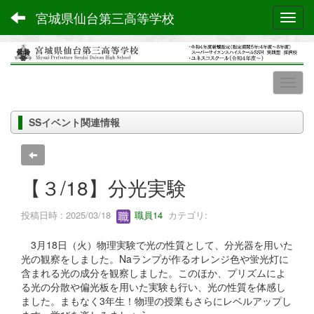
宮城県仙台第三高等学校
Toggl
SSイベント関連情報
【３/18】分光実験
投稿日時 : 2025/03/18
職員14
カテゴリ:
3月18日（火）物理実験で光の性質として、分光器を用いた
光の観察をしました。Naランプが作るオレンジ色や蛍光灯に
含まれる光の成分を観察しました。このほか、プリズムによ
る光の分散や偏光板を用いた実験も行い、光の性質を体感し
ました。まもなく3年生！物理の授業もさらにレベルアップし