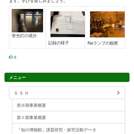
ます。学びを楽しみましょう。
蛍光灯の成分
記録の様子
Naランプの観察
0
メニュー
Ｓ Ｓ Ｈ
第Ⅲ期事業概要
第Ⅱ期事業概要
『知の博物館』課題研究・探究活動データ