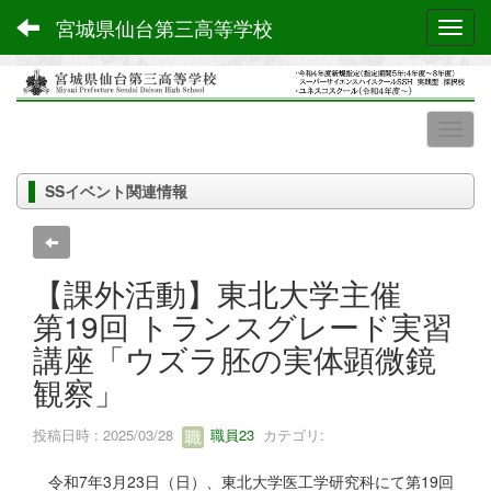
宮城県仙台第三高等学校
Toggl
SSイベント関連情報
【課外活動】東北大学主催
第19回 トランスグレード実習
講座「ウズラ胚の実体顕微鏡
観察」
投稿日時 : 2025/03/28
職員23
カテゴリ:
令和7年3月23日（日）、東北大学医工学研究科にて第19回