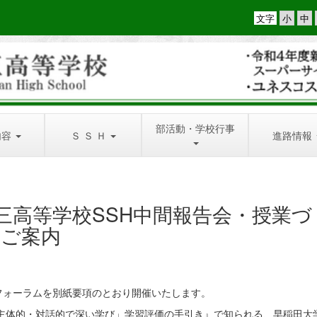
文字
部活動・学校行事
内容
Ｓ Ｓ Ｈ
進路情報
三高等学校SSH中間報告会・授業づ
ご案内
フォーラムを別紙要項のとおり開催いたします。
主体的・対話的で深い学び」学習評価の手引き』で知られる、早稲田大