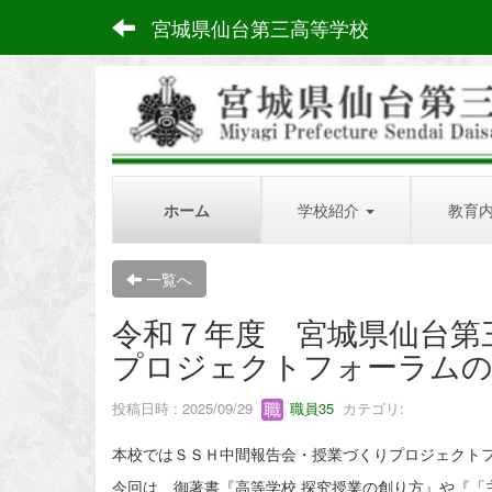
宮城県仙台第三高等学校
ホーム
学校紹介
教育
一覧へ
令和７年度 宮城県仙台第
プロジェクトフォーラムの
投稿日時 : 2025/09/29
職員35
カテゴリ:
本校ではＳＳＨ中間報告会・授業づくりプロジェクト
今回は、御著書『高等学校 探究授業の創り方』や『「