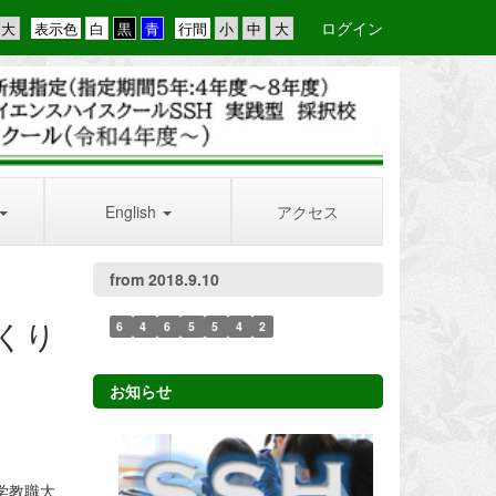
ログイン
表示色
行間
English
アクセス
from 2018.9.10
くり
6
4
6
5
5
4
2
お知らせ
学教職大