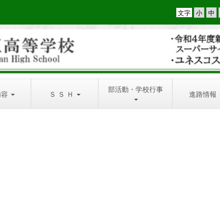
文字
部活動・学校行事
内容
Ｓ Ｓ Ｈ
進路情報