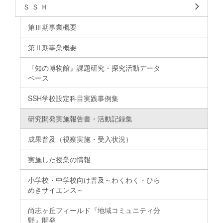
Ｓ Ｓ Ｈ
第Ⅲ期事業概要
第Ⅱ期事業概要
『知の博物館』課題研究・探究活動データ
ベース
SSH学校設定科目実践事例集
研究開発実施報告書・活動記録集
成果普及（視察実施・受入状況）
実施した授業の情報
小学校・中学校向け普及～わくわく・ひら
めきサイエンス～
尚志ヶ丘フィールド『地域コミュニティ分
野』開発