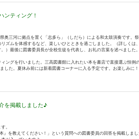
ハンティング！
知県奥三河に拠点を置く「志多ら」（しだら）による和太鼓演奏です。
のリズムを体感するなど、楽しいひとときを過ごしました。（詳しくは
す。）最後に図書委員長が全校生徒を代表し、お礼の言葉を述べました
ティングを行いました。三高図書館に入れたい本を書店で直接選ぶ恒例
びました。夏休み前には新着図書コーナーに入る予定です。お楽しみに
介を掲載しました♪
ます。
た本』を教えてください！」という質問への図書委員の回答を掲載しまし
た本が入っていますよ。