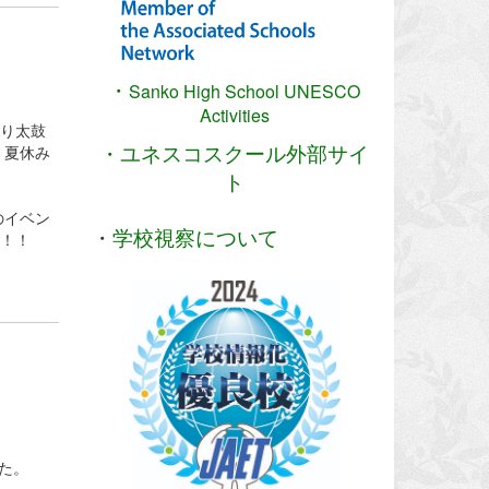
・
Sanko High School
UNESCO
Activities
祭り太鼓
・ユネスコスクール外部サイ
、夏休み
。
ト
のイベン
・
学校視察について
！！！
た。