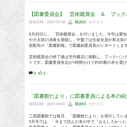
【図書委員会】 芸術鑑賞会 ＆ ブック
投稿日時 : 2021/07/08
職員63
カテゴリ:
6月23日に、「芸術鑑賞会」を行いました。今年は愛
や大太鼓の演奏を堪能し、中盤では生徒全員が和太鼓
前配布の『図書館報』で図書副委員長がレポートしま
芸術鑑賞会の終了後は市内書店に移動し、ブックハン
トです。図書委員有志が1時間かけて約50冊の本を選
0
2
「図書館だより」に図書委員による本の紹
投稿日時 : 2021/06/02
職員63
カテゴリ:
三高図書館では毎月、「図書館だより」を発行してい
5月号では、「今まで読んだ本の中で『おもしろかっ
新着図書コーナーにも、図書委員のみなさんが紹介し