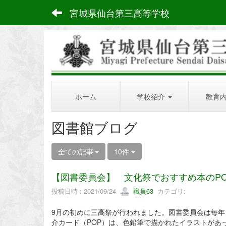
宮城県仙台第三高等学校
ホーム
学校紹介
教育
図書館ブログ
全ての記事
10件
【図書委員会】 文化祭でおすすめ本のP
投稿日時 : 2021/09/24
職員63
カテゴリ:
9月の初めに三高祭が行われました。図書委員会は毎
介カード（POP）は、色鉛筆で描かれたイラストがあ