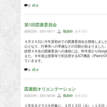
0
0
第1回図書委員会
投稿日時 : 2021/05/11
職員63
カテゴリ:
４月２０日に今年度初めての図書委員会を開催しまし
心となり、行事等への準備などの活動が始まりました
総勢４８名の図書委員への連絡には、昨年度からGoogle 
また、今年度は授業等で利活用するICT機器（iPadやC
ていきます。
0
3
図書館オリエンテーション
投稿日時 : 2021/05/06
職員63
カテゴリ:
１年生８クラスを対象に、４月１３日（火）～１６日