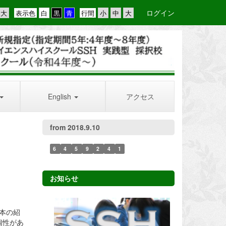
ログイン
表示色
行間
English
アクセス
from 2018.9.10
6
4
5
9
2
4
1
お知らせ
本の紹
個性があ