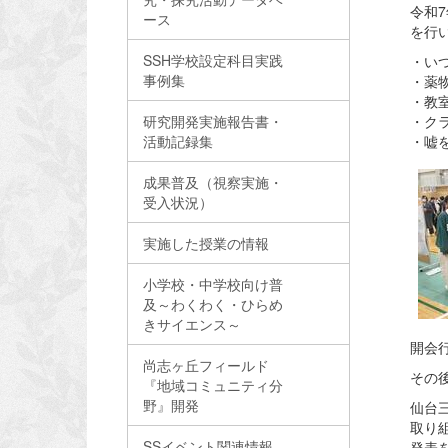
令和
ース
を行
SSH学校設定科目実践
・い
事例集
・薬
・教
研究開発実施報告書・
・ク
活動記録集
・嘘を
成果普及（視察実施・
受入状況）
実施した授業の情報
小学校・中学校向け普
及～わくわく・ひらめ
きサイエンス～
開会
尚志ヶ丘フィールド
その
『地域コミュニティ分
野』開発
仙台
取り
SSイベント関連情報
発表