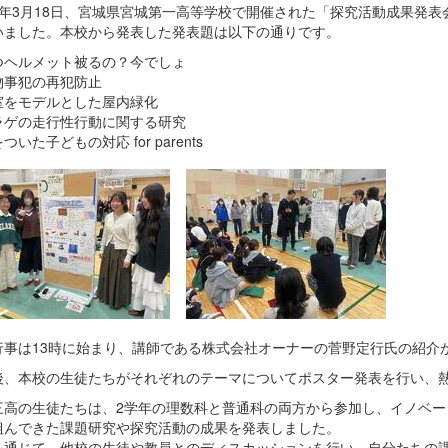
7年3月18日、宮城県宮城第一高等学校で開催された「探究活動成果発
いました。本校から発表した発表題は以下の通りです。
つヘルメット被るの？今でしょ
物事犯の再犯防止
室をモデルとした屋内緑化
ラゲの走行性行動に関する研究
ついた子どもの対応 for parents
行事は13時に始まり、講師である株式会社オーナーの菅野定行氏の紹介
後、本校の生徒たちがそれぞれのテーマについてポスター発表を行い、
三高の生徒たちは、2学年の理数科と普通科の両方から参加し、イノベー
組んできた課題研究や探究活動の成果を発表しました。
を通じて、他校の生徒や教員とのディスカッションを行い、自分たちの