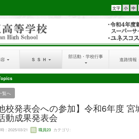
文字
部活動・学校行事
内容
Ｓ Ｓ Ｈ
進路情報
Topics
一覧へ
他校発表会への参加】令和6年度 宮
活動成果発表会
 : 2025/03/21
職員23
カテゴリ: