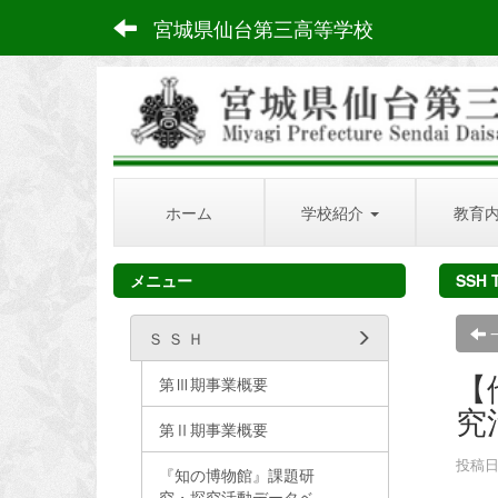
宮城県仙台第三高等学校
ホーム
学校紹介
教育
メニュー
SSH 
Ｓ Ｓ Ｈ
【
第Ⅲ期事業概要
究
第Ⅱ期事業概要
投稿日時
『知の博物館』課題研
究・探究活動データベ