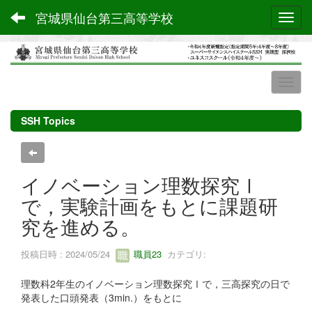
宮城県仙台第三高等学校
Toggl
SSH Topics
イノベーション理数探究Ⅰ
で，実験計画をもとに課題研
究を進める。
投稿日時 : 2024/05/24
職員23
カテゴリ:
理数科2年生のイノベーション理数探究Ⅰで，三高探究の日で
発表した口頭発表（3min.）をもとに