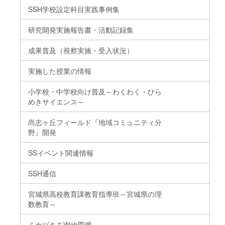
SSH学校設定科目実践事例集
研究開発実施報告書・活動記録集
成果普及（視察実施・受入状況）
実施した授業の情報
小学校・中学校向け普及～わくわく・ひら
めきサイエンス～
尚志ヶ丘フィールド『地域コミュニティ分
野』開発
SSイベント関連情報
SSH通信
宮城県高校教育課教育指導班～宮城県の理
数教育～
ミカヅキモWeb図鑑