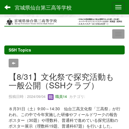
宮城県仙台第三高等学校
Toggl
SSH Topics
【8/31】文化祭で探究活動も
一般公開（SSHクラブ）
投稿日時 : 2024/09/04
職員14
カテゴリ:
８月31日（土）9:00～14:30 仙台三高文化祭「三高祭」が行
われ、この中で今年実施した研修やフィールドワークの報告
ポスター（30題）や理数科、普通科で進めている探究活動の
ポスター展示（理数科19題、普通科67題）を行いました。