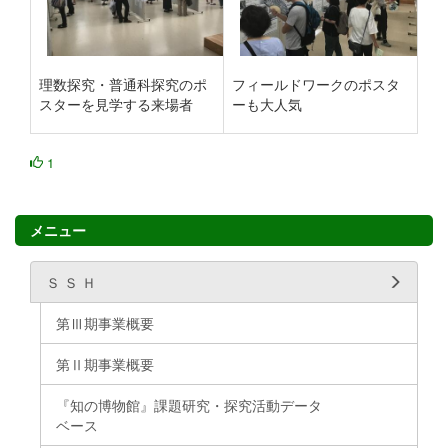
理数探究・普通科探究のポ
フィールドワークのポスタ
スターを見学する来場者
ーも大人気
1
メニュー
Ｓ Ｓ Ｈ
第Ⅲ期事業概要
第Ⅱ期事業概要
『知の博物館』課題研究・探究活動データ
ベース