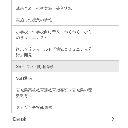
成果普及（視察実施・受入状況）
実施した授業の情報
小学校・中学校向け普及～わくわく・ひら
めきサイエンス～
尚志ヶ丘フィールド『地域コミュニティ分
野』開発
SSイベント関連情報
SSH通信
宮城県高校教育課教育指導班～宮城県の理
数教育～
ミカヅキモWeb図鑑
English