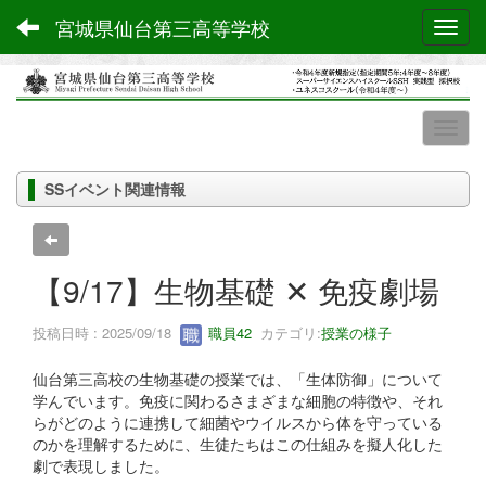
宮城県仙台第三高等学校
Toggl
SSイベント関連情報
【9/17】生物基礎 ✕ 免疫劇場
投稿日時 : 2025/09/18
職員42
カテゴリ:
授業の様子
仙台第三高校の生物基礎の授業では、「生体防御」について
学んでいます。免疫に関わるさまざまな細胞の特徴や、それ
らがどのように連携して細菌やウイルスから体を守っている
のかを理解するために、生徒たちはこの仕組みを擬人化した
劇で表現しました。