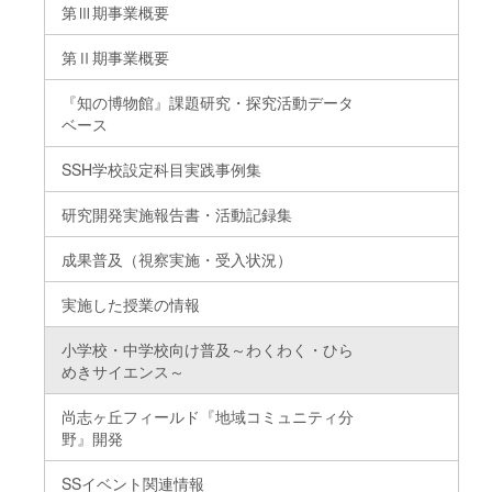
第Ⅲ期事業概要
第Ⅱ期事業概要
『知の博物館』課題研究・探究活動データ
ベース
SSH学校設定科目実践事例集
研究開発実施報告書・活動記録集
成果普及（視察実施・受入状況）
実施した授業の情報
小学校・中学校向け普及～わくわく・ひら
めきサイエンス～
尚志ヶ丘フィールド『地域コミュニティ分
野』開発
SSイベント関連情報