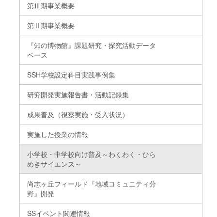
第Ⅲ期事業概要
第Ⅱ期事業概要
『知の博物館』課題研究・探究活動データ
ベース
SSH学校設定科目実践事例集
研究開発実施報告書・活動記録集
成果普及（視察実施・受入状況）
実施した授業の情報
小学校・中学校向け普及～わくわく・ひら
めきサイエンス～
尚志ヶ丘フィールド『地域コミュニティ分
野』開発
SSイベント関連情報