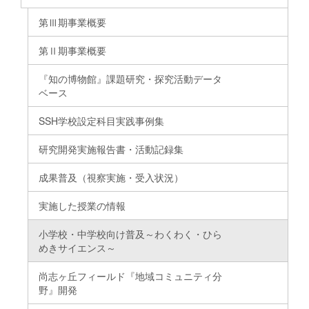
第Ⅲ期事業概要
第Ⅱ期事業概要
『知の博物館』課題研究・探究活動データ
ベース
SSH学校設定科目実践事例集
研究開発実施報告書・活動記録集
成果普及（視察実施・受入状況）
実施した授業の情報
小学校・中学校向け普及～わくわく・ひら
めきサイエンス～
尚志ヶ丘フィールド『地域コミュニティ分
野』開発