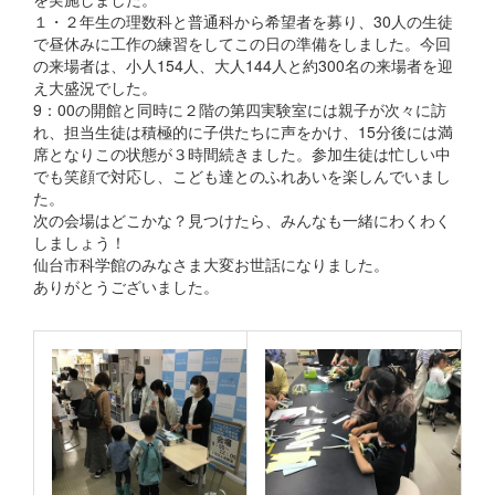
１・２年生の理数科と普通科から希望者を募り、30人の生徒
で昼休みに工作の練習をしてこの日の準備をしました。今回
の来場者は、小人154人、大人144人と約300名の来場者を迎
え大盛況でした。
9：00の開館と同時に２階の第四実験室には親子が次々に訪
れ、担当生徒は積極的に子供たちに声をかけ、15分後には満
席となりこの状態が３時間続きました。参加生徒は忙しい中
でも笑顔で対応し、こども達とのふれあいを楽しんでいまし
た。
次の会場はどこかな？見つけたら、みんなも一緒にわくわく
しましょう！
仙台市科学館のみなさま大変お世話になりました。
ありがとうございました。