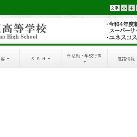
文字
部活動・学校行事
内容
Ｓ Ｓ Ｈ
進路情報