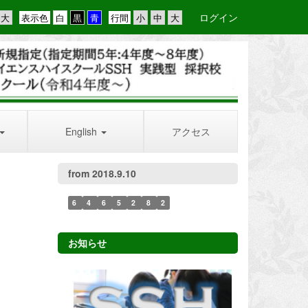
ログイン
表示色
行間
English
アクセス
from 2018.9.10
6
4
6
5
2
8
2
お知らせ