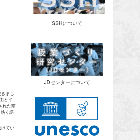
SSHについて
JDセンターについて
だきまし
由と平
された南
を熱く語
設けてい