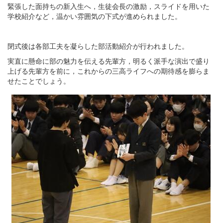
緊張した面持ちの新入生へ，生徒会長の激励，スライドを用いた
学校紹介など，温かい雰囲気の下式が進められました。
閉式後は各部工夫を凝らした部活動紹介が行われました。
実直に懸命に部の魅力を伝える先輩方，明るく派手な演出で盛り
上げる先輩方を前に，これからの三高ライフへの期待感を膨らま
せたことでしょう。