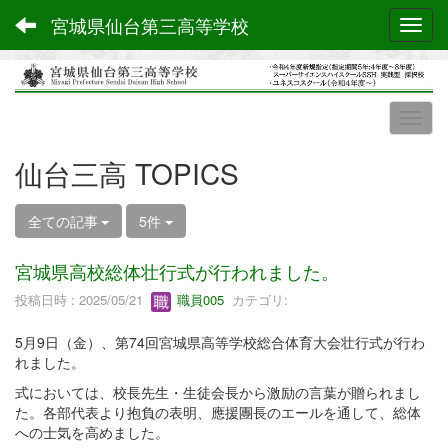
宮城県仙台第三高等学校
Toggl
仙台三高 TOPICS
全ての記事
5件
宮城県高校総体壮行式が行われました。
投稿日時 : 2025/05/21
職員005
カテゴリ:
5月9日（金）、第74回宮城県高等学校総合体育大会壮行式が行わ
れました。
式においては、校長先生・生徒会長から激励の言葉が贈られまし
た。各部代表より抱負の表明、應援團長のエールを通して、総体
への士気を高めました。