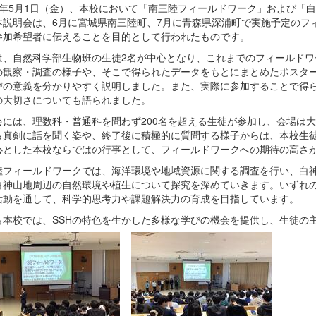
8年5月1日（金）、本校において「南三陸フィールドワーク」および「
本説明会は、6月に宮城県南三陸町、7月に青森県深浦町で実施予定のフ
参加希望者に伝えることを目的として行われたものです。
は、自然科学部生物班の生徒2名が中心となり、これまでのフィールドワ
の観察・調査の様子や、そこで得られたデータをもとにまとめたポスタ
びの意義を分かりやすく説明しました。また、実際に参加することで得
の大切さについても語られました。
会には、理数科・普通科を問わず200名を超える生徒が参加し、会場は
ら真剣に話を聞く姿や、終了後に積極的に質問する様子からは、本校生徒
心とした本校ならではの行事として、フィールドワークへの期待の高さ
陸フィールドワークでは、海洋環境や地域資源に関する調査を行い、白
白神山地周辺の自然環境や植生について探究を深めていきます。いずれ
活動を通して、科学的思考力や課題解決力の育成を目指しています。
も本校では、SSHの特色を生かした多様な学びの機会を提供し、生徒の