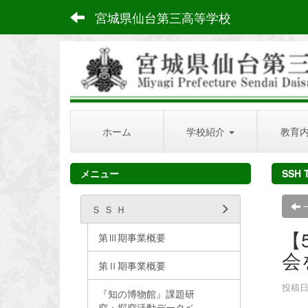
宮城県仙台第三高等学校
ホーム
学校紹介
教育
メニュー
SSH 
Ｓ Ｓ Ｈ
【
第Ⅲ期事業概要
会
第Ⅱ期事業概要
投稿日時
『知の博物館』課題研
究・探究活動データベ