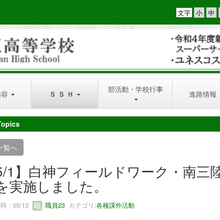
文字
部活動・学校行事
内容
Ｓ Ｓ Ｈ
進路情報
Topics
一覧へ
5/1】白神フィールドワーク・南三
を実施しました。
 : 05/13
職員23
カテゴリ:
各種課外活動