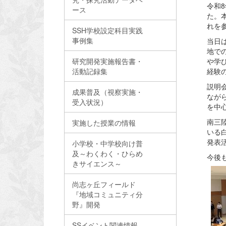
令和
ース
た。
れを
SSH学校設定科目実践
事例集
当日
地で
研究開発実施報告書・
や学
活動記録集
経験
説明
成果普及（視察実施・
なが
受入状況）
を中
南三
実施した授業の情報
いる
発表
小学校・中学校向け普
及～わくわく・ひらめ
今後
きサイエンス～
尚志ヶ丘フィールド
『地域コミュニティ分
野』開発
SSイベント関連情報