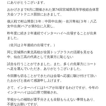
にありがとうございます。
おかげさまで6月に開催された第74回宮城県高等学校総合体育
大会ソフトテニス競技におきまして、
個人戦で村山博音(３年：中田中出身)・佐川隼祐(３年：八乙
女中出身)ペアが第5位に入賞し、
昨年度に続き２年連続でインターハイへ出場することが出来
ました。
（佐川は２年連続の出場です。）
同じ宮城県の東北高校が全国トップクラスの活躍を見せる
中、仙台三高の代表として先輩方に恥じない
試合を行うことができました。また、多くの先輩方にコート
へ足を運んでいただき、ありがとうございました。
今回勝ち切ることができたのは会場へ応援に駆け付けて頂い
たおかげと改めて感謝申し上げます。
さて、インターハイには1ペアが出場するわけですが、今年の
インターハイは山口県で開催され、
学校からの補助が選手分さえも全額もらえない事情もあり、
不躾なお願いですが、