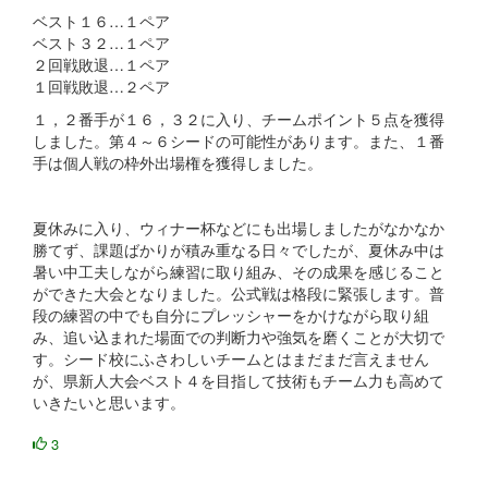
ベスト１６…１ペア
ベスト３２…１ペア
２回戦敗退…１ペア
１回戦敗退…２ペア
１，２番手が１６，３２に入り、チームポイント５点を獲得
しました。第４～６シードの可能性があります。また、１番
手は個人戦の枠外出場権を獲得しました。
夏休みに入り、ウィナー杯などにも出場しましたがなかなか
勝てず、課題ばかりが積み重なる日々でしたが、夏休み中は
暑い中工夫しながら練習に取り組み、その成果を感じること
ができた大会となりました。公式戦は格段に緊張します。普
段の練習の中でも自分にプレッシャーをかけながら取り組
み、追い込まれた場面での判断力や強気を磨くことが大切で
す。シード校にふさわしいチームとはまだまだ言えません
が、県新人大会ベスト４を目指して技術もチーム力も高めて
いきたいと思います。
3