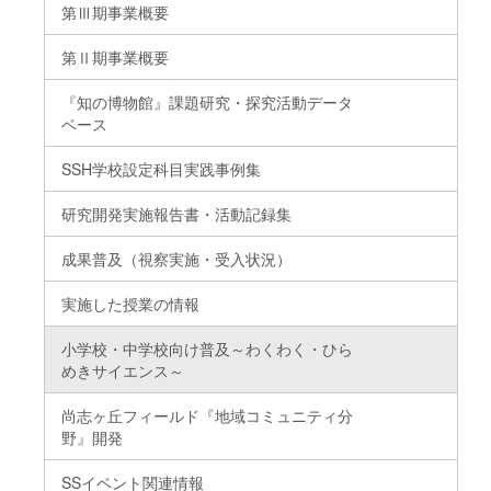
第Ⅲ期事業概要
第Ⅱ期事業概要
『知の博物館』課題研究・探究活動データ
ベース
SSH学校設定科目実践事例集
研究開発実施報告書・活動記録集
成果普及（視察実施・受入状況）
実施した授業の情報
小学校・中学校向け普及～わくわく・ひら
めきサイエンス～
尚志ヶ丘フィールド『地域コミュニティ分
野』開発
SSイベント関連情報