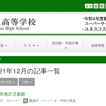
文字
部活動・学校行事
内容
Ｓ Ｓ Ｈ
進路情報
グ
021年12月の記事一覧
21年12月
10件
市燕沢児童館
 : 2021/12/17
職員37
カテゴリ:
小・中向け普及