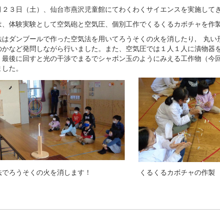
月２３日（土）、仙台市燕沢児童館にてわくわくサイエンスを実施して
は、体験実験として空気砲と空気圧、個別工作でくるくるカボチャを作
法はダンブールで作った空気法を用いてろうそくの火を消したり, 丸い
のかなど発問しながら行いました。また、空気圧では１人１人に漬物器
。最後に回すと光の干渉でまるでシャボン玉のようにみえる工作物（今
ました。
法でろうそくの火を消します！ くるくるカボチャの作製