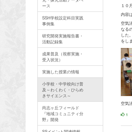
１０
ース
内容
SSH学校設定科目実践
空気
事例集
なる
した
研究開発実施報告書・
をし
活動記録集
成果普及（視察実施・
受入状況）
実施した授業の情報
小学校・中学校向け普
及～わくわく・ひらめ
きサイエンス～
空気
尚志ヶ丘フィールド
『地域コミュニティ分
1
野』開発
SSイベント関連情報