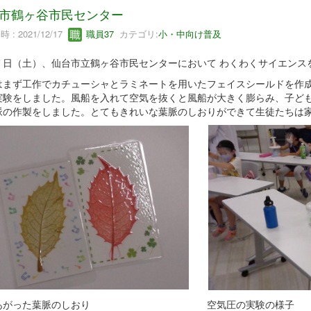
市鶴ヶ谷市民センター
 : 2021/12/17
職員37
カテゴリ:
小・中向け普及
７日（土）、仙台市立鶴ヶ谷市民センターにおいて わくわくサイエンス
はまず工作でカチューシャとラミネートを用いたフェイスシールドを作
実験をしました。風船を入れて空気を抜くと風船が大きく膨らみ、子ど
脈の作製をしました。とてもきれいな葉脈のしおりができて生徒たちは
きあがった葉脈のしおり 空気圧の実験の様子