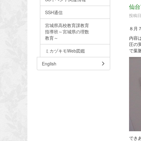
仙台
SSH通信
投稿日時
宮城県高校教育課教育
８月
指導班～宮城県の理数
教育～
内容
圧の
で葉
ミカヅキモWeb図鑑
English
で