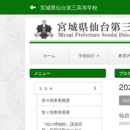
宮城県仙台第三高等学校
ホーム
学校紹介
教育
メニュー
ブロ
2
Ｓ Ｓ Ｈ
第Ⅲ期事業概要
20
第Ⅱ期事業概要
仙台
投稿日時
『知の博物館』課題研
究・探究活動データベ