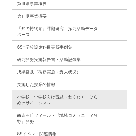
第Ⅲ期事業概要
第Ⅱ期事業概要
『知の博物館』課題研究・探究活動データ
ベース
SSH学校設定科目実践事例集
研究開発実施報告書・活動記録集
成果普及（視察実施・受入状況）
実施した授業の情報
小学校・中学校向け普及～わくわく・ひら
めきサイエンス～
尚志ヶ丘フィールド『地域コミュニティ分
野』開発
SSイベント関連情報