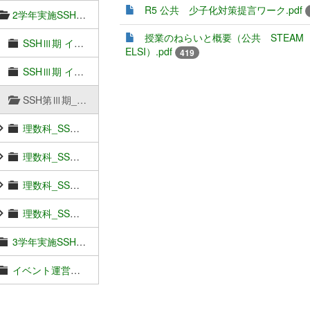
R5 公共 少子化対策提言ワーク.pdf
2学年実施SSH学校設定科目
授業のねらいと概要（公共 STEAM
SSHⅢ期 イノベーション探究Ⅱ
ELSI）.pdf
419
SSHⅢ期 イノベーション理数探究Ⅱ
SSH第Ⅲ期_公共（STEAM ELSI）
理数科_SSプレゼンテーションスキル
理数科_SS理数数学Ⅱ
理数科_SS英語表現Ⅱ
理数科_SS課題研究Ⅰ
3学年実施SSH学校設定科目
イベント運営手順・サンプル資料