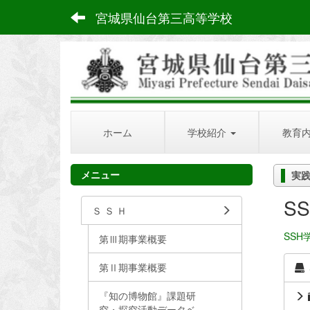
宮城県仙台第三高等学校
ホーム
学校紹介
教育
メニュー
実
S
Ｓ Ｓ Ｈ
SS
第Ⅲ期事業概要
第Ⅱ期事業概要
『知の博物館』課題研
究・探究活動データベ