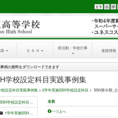
文字
部活動・学校行事
内容
Ｓ Ｓ Ｈ
進路情報
践事例の資料をダウンロードできます
SH学校設定科目実践事例集
H学校設定科目実践事例集
>
2学年実施SSH学校設定科目
>
SSH第Ⅲ期_公共
名前
SSH学校設定科目実践事例集
一つ上へ
1学年実施SSH学校設定科目