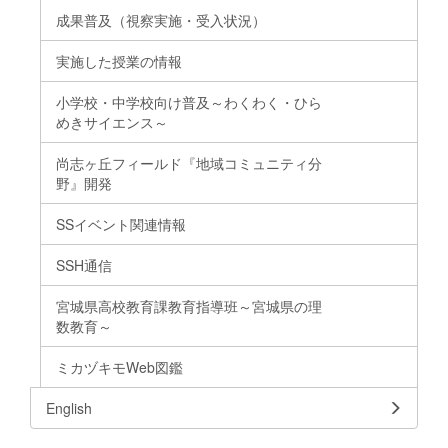
成果普及（視察実施・受入状況）
実施した授業の情報
小学校・中学校向け普及～わくわく・ひら
めきサイエンス～
尚志ヶ丘フィールド『地域コミュニティ分
野』開発
SSイベント関連情報
SSH通信
宮城県高校教育課教育指導班～宮城県の理
数教育～
ミカヅキモWeb図鑑
English