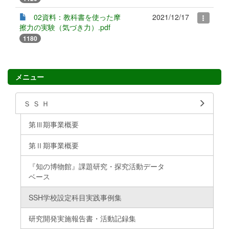
02資料：教科書を使った摩
2021/12/17
擦力の実験（気づき力）.pdf
1180
メニュー
Ｓ Ｓ Ｈ
第Ⅲ期事業概要
第Ⅱ期事業概要
『知の博物館』課題研究・探究活動データ
ベース
SSH学校設定科目実践事例集
研究開発実施報告書・活動記録集