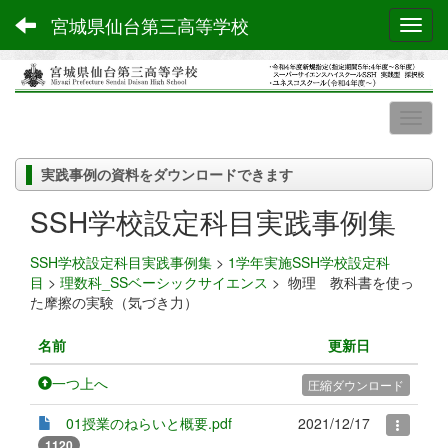
宮城県仙台第三高等学校
Toggl
実践事例の資料をダウンロードできます
SSH学校設定科目実践事例集
SSH学校設定科目実践事例集
>
1学年実施SSH学校設定科
目
>
理数科_SSベーシックサイエンス
>
物理 教科書を使っ
た摩擦の実験（気づき力）
名前
更新日
一つ上へ
圧縮ダウンロード
01授業のねらいと概要.pdf
2021/12/17
1120