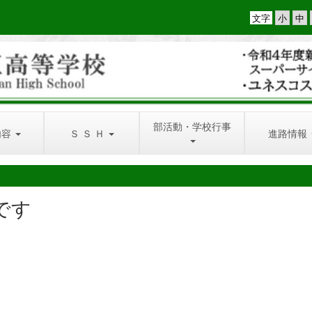
文字
部活動・学校行事
内容
Ｓ Ｓ Ｈ
進路情報
です