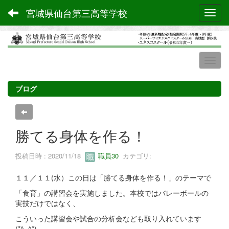
宮城県仙台第三高等学校
Toggl
ブログ
勝てる身体を作る！
投稿日時 : 2020/11/18
職員30
カテゴリ:
１１／１１(水）この日は「勝てる身体を作る！」のテーマで
「食育」の講習会を実施しました。本校ではバレーボールの
実技だけではなく、
こういった講習会や試合の分析会なども取り入れています
(*^_^*)