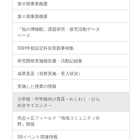
第Ⅲ期事業概要
第Ⅱ期事業概要
『知の博物館』課題研究・探究活動データ
ベース
SSH学校設定科目実践事例集
研究開発実施報告書・活動記録集
成果普及（視察実施・受入状況）
実施した授業の情報
小学校・中学校向け普及～わくわく・ひら
めきサイエンス～
尚志ヶ丘フィールド『地域コミュニティ分
野』開発
SSイベント関連情報