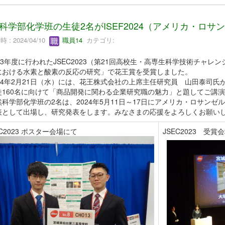
科学部化学班の生徒2名がISEF2024（アメリカ・ロ
 : 2024/04/10
職員14
カテゴリ:
23年度に行われたJSEC2023（第21回高校生・高専生科学技術チャ
における水素と酸素の反応の研究」で花王賞を受賞しました。
24年2月21日（水）には、花王株式会社の上席主任研究員 山田泰司
徒160名に向けて「商品開発に関わる企業研究職の魅力」と題してご講
学部化学班の2名は、2024年5月11日～17日にアメリカ・ロサンゼル
表として出場し、研究発表をします。みなさまの応援をよろしくお願い
EC2023 ポスター会場にて
JSEC2023 受賞