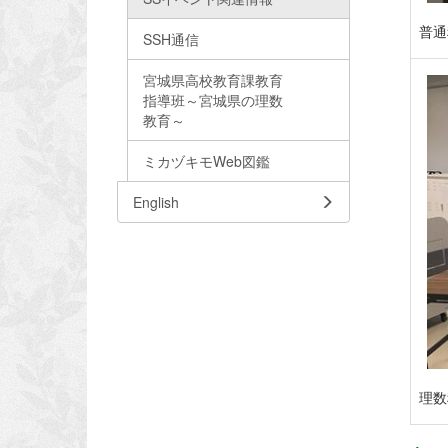
普通
SSH通信
宮城県高校教育課教育
指導班～宮城県の理数
教育～
ミカヅキモWeb図鑑
English
理数