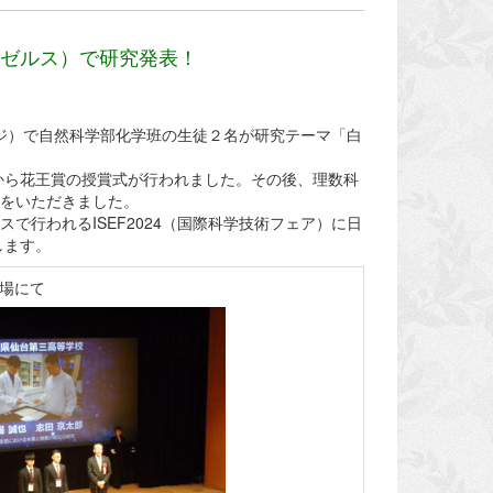
サンゼルス）で研究発表！
レンジ）で自然科学部化学班の生徒２名が研究テーマ「白
氏から花王賞の授賞式が行われました。その後、理数科
演をいただきました。
スで行われるISEF2024（国際科学技術フェア）に日
します。
会場にて