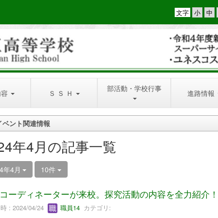
文字
部活動・学校行事
内容
Ｓ Ｓ Ｈ
進路情報
イベント関連情報
024年4月の記事一覧
24年4月
10件
Hコーディネーターが来校。探究活動の内容を全力紹介
 : 2024/04/24
職員14
カテゴリ: