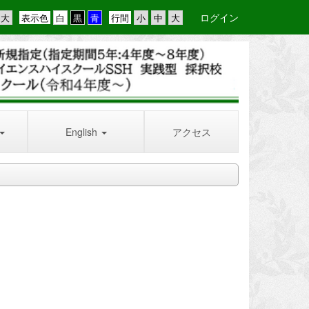
ログイン
表示色
行間
English
アクセス
！