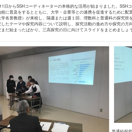
11日からSSHコーディネーターの本格的な活用が始まりました。SSH
他校に普及をするとともに、大学・企業等との連携を促進するために配
大学名誉教授）が来校し、隔週または週１回、理数科と普通科の探究班を
定したテーマや探究内容について説明し、探究活動の進め方や探究の方
だまだ始まったばかり。三高探究の日に向けてスライドをまとめましょ
普通科探究