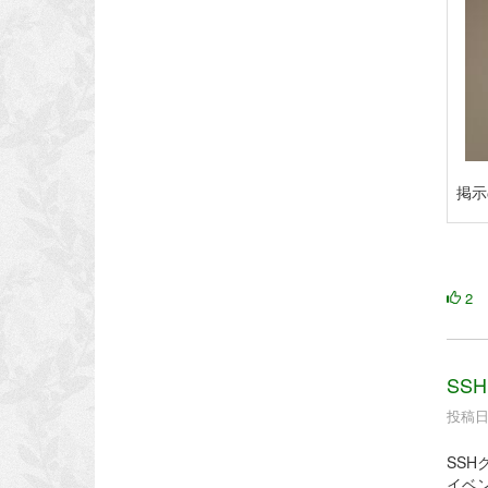
掲示
2
SS
投稿日時
SS
イベ