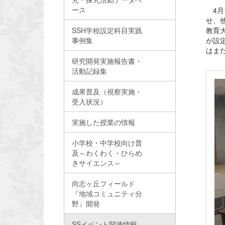
ース
4月
せ、
SSH学校設定科目実践
教育
事例集
が設
はま
研究開発実施報告書・
活動記録集
成果普及（視察実施・
受入状況）
実施した授業の情報
小学校・中学校向け普
及～わくわく・ひらめ
きサイエンス～
尚志ヶ丘フィールド
『地域コミュニティ分
野』開発
SSイベント関連情報