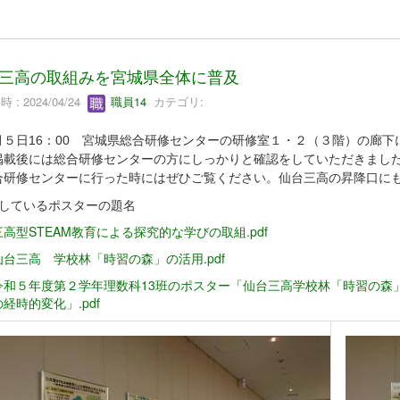
三高の取組みを宮城県全体に普及
 : 2024/04/24
職員14
カテゴリ:
５日16：00 宮城県総合研修センターの研修室１・２（３階）の廊下
掲載後には総合研修センターの方にしっかりと確認をしていただきまし
合研修センターに行った時にはぜひご覧ください。仙台三高の昇降口に
示しているポスターの題名
高型STEAM教育による探究的な学びの取組.pdf
台三高 学校林「時習の森」の活用.pdf
令和５年度第２学年理数科13班のポスター「仙台三高学校林「時習の森
経時的変化」.pdf