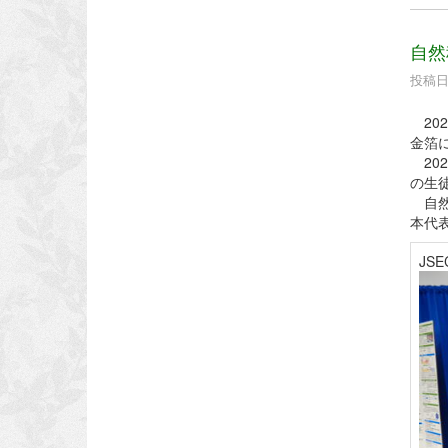
自然
投稿日時
20
金箔
20
の生
自然科
本代
JS