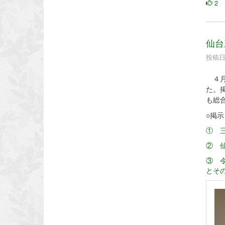
2
仙台
投稿日時
４月
た。
も総
○掲
① 三
② 仙
③ 
とその