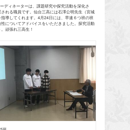
コーディネーターは、課題研究や探究活動を深化さ
置される職員です。仙台三高には石澤公明先生（宮城
指導してくれます。4月24日には、早速６つ班の班
向性についてアドバイスをいただきました。探究活動
う。頑張れ三高生！
5班