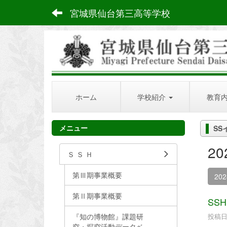
宮城県仙台第三高等学校
ホーム
学校紹介
教育
メニュー
SS
2
Ｓ Ｓ Ｈ
第Ⅲ期事業概要
20
第Ⅱ期事業概要
SS
『知の博物館』課題研
投稿日時
究・探究活動データベ