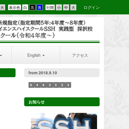
ログイン
表示色
行間
English
アクセス
from 2018.9.10
6
4
6
3
5
2
2
お知らせ