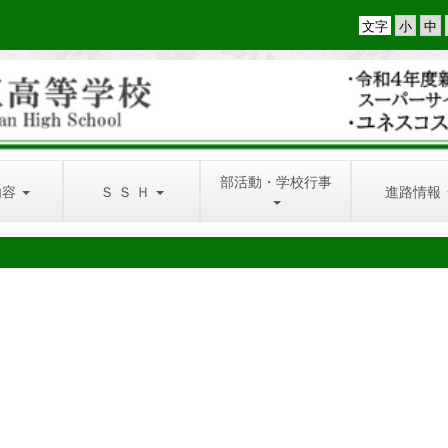
文字
部活動・学校行事
内容
Ｓ Ｓ Ｈ
進路情報