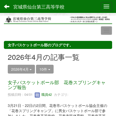
宮城県仙台第三高等学校
Toggl
女子バスケットボール部のブログです。
2026年4月の記事一覧
2026年4月
10件
女子バスケットボール部 花巻スプリングキャ
ンプ報告
投稿日時 : 04/01
職員42
カテゴリ:
3月21日・22日の2日間、花巻市バスケットボール協会主催の
「花巻スプリングキャンプ」に男女バスケットボール部で参
加しました。花巻東高等学校、花巻市民体育館、花巻南高等