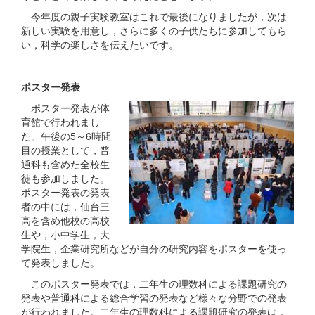
今年度の親子実験教室はこれで最後になりましたが，次は
新しい実験を用意し，さらに多くの子供たちに参加してもら
い，科学の楽しさを伝えたいです。
ポスター発表
ポスター発表が体
育館で行われまし
た。午後の5～6時間
目の授業として，普
通科も含めた全校生
徒も参加しました。
ポスター発表の発表
者の中には，仙台三
高を含め他校の高校
生や，小中学生，大
学院生，企業研究所などが自分の研究内容をポスターを使っ
て発表しました。
このポスター発表では，二年生の理数科による課題研究の
発表や普通科による総合学習の発表など様々な分野での発表
が行われました。二年生の理数科による課題研究の発表は，