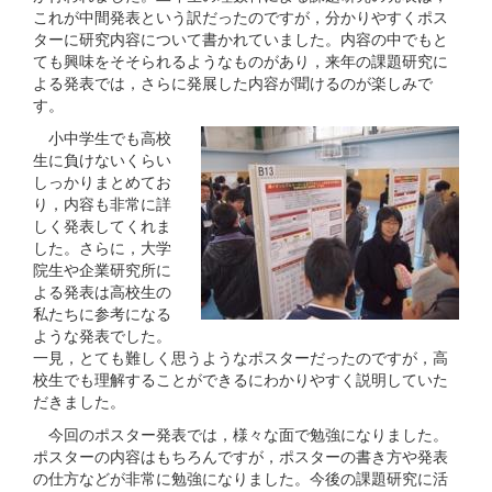
これが中間発表という訳だったのですが，分かりやすくポス
ターに研究内容について書かれていました。内容の中でもと
ても興味をそそられるようなものがあり，来年の課題研究に
よる発表では，さらに発展した内容が聞けるのが楽しみで
す。
小中学生でも高校
生に負けないくらい
しっかりまとめてお
り，内容も非常に詳
しく発表してくれま
した。さらに，大学
院生や企業研究所に
よる発表は高校生の
私たちに参考になる
ような発表でした。
一見，とても難しく思うようなポスターだったのですが，高
校生でも理解することができるにわかりやすく説明していた
だきました。
今回のポスター発表では，様々な面で勉強になりました。
ポスターの内容はもちろんですが，ポスターの書き方や発表
の仕方などが非常に勉強になりました。今後の課題研究に活