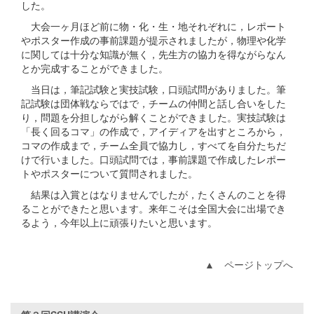
した。
大会一ヶ月ほど前に物・化・生・地それぞれに，レポート
やポスター作成の事前課題が提示されましたが，物理や化学
に関しては十分な知識が無く，先生方の協力を得ながらなん
とか完成することができました。
当日は，筆記試験と実技試験，口頭試問がありました。筆
記試験は団体戦ならではで，チームの仲間と話し合いをした
り，問題を分担しながら解くことができました。実技試験は
「長く回るコマ」の作成で，アイディアを出すところから，
コマの作成まで，チーム全員で協力し，すべてを自分たちだ
けで行いました。口頭試問では，事前課題で作成したレポー
トやポスターについて質問されました。
結果は入賞とはなりませんでしたが，たくさんのことを得
ることができたと思います。来年こそは全国大会に出場でき
るよう，今年以上に頑張りたいと思います。
▲ ページトップへ