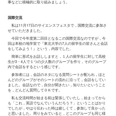
事などに積極的に取り組みましょう。
国際交流
私は11月17日のサイエンスフェスタで，国際交流に参加さ
せていただきました。
今回で今年度第二回目となるこの国際交流なのですが，今
回は本校の地学室で『東北大学の7人の留学生の皆さんと会話
をしてみよう！』という，内容でした。
簡単に形式をお話ししますと，１人の留学生に対して高校
生が3・4人で１つの少人数のグループを作り，そのグループ
内で会話をするという感じです。
参加者には，会話のネタになる質問シートが配られ，ほと
んどのグループがそのシートの流れに沿って，会話をしてい
ました。会話なので，自分が聞きたい，知りたいということ
を，どんどん質問してＯＫです。
私も交流時間が始まる前は緊張していたし，始まってから
も「これ，英語でなんていうんだろう？」ということばかり
でしたが，やはり伝わった時は嬉しくて，参加して良かった
と思いました。周りをみていると，どこのグループも同じ様