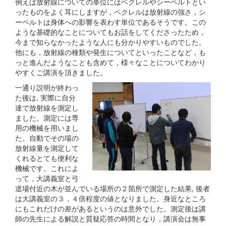
例えば放射線についての単位にはベクレルやシーベルトとい
ったものをよく耳にしますが，ベクレルは放射線の強さ，シ
ーベルトは身体への影響を表わす単位であるそうです。この
ような基礎的なことについてもお話をしてくださったため，
今まで知らなかったような人にも分かりやすいものでした。
他にも，放射線の種類や発生についてといったことなど，も
っと進んだようなことも含めて，様々なことについてわかり
やすくご講演を頂きました。
一通り説明が終わっ
た後は, 実際に自分
達で放射線を測定し
ました。測定には専
用の機械を用いまし
た。自動でその場の
放射線量を測定して
くれるとても便利な
機械です。これによ
って，大講義室と弓
道場付近の木が並んでいる場所の２箇所で測定した結果, 後者
は大講義室の３，４倍程度の値となりました。身近なところ
にもこれだけの差があるというのは意外でした。測定後は講
師の先生による解説と質疑応答の時間となり，講演会は無事