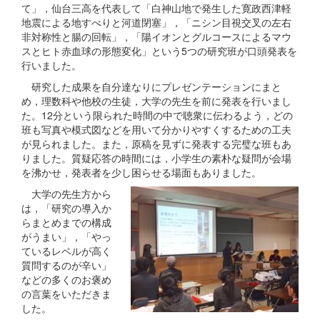
て」，仙台三高を代表して「白神山地で発生した寛政西津軽
地震による地すべりと河道閉塞」，「ニシン目視交叉の左右
非対称性と腸の回転」，「陽イオンとグルコースによるマウ
スとヒト赤血球の形態変化」という5つの研究班が口頭発表を
行いました。
研究した成果を自分達なりにプレゼンテーションにまと
め，理数科や他校の生徒，大学の先生を前に発表を行いまし
た。12分という限られた時間の中で聴衆に伝わるよう，どの
班も写真や模式図などを用いて分かりやすくするための工夫
が見られました。また，原稿を見ずに発表する完璧な班もあ
りました。質疑応答の時間には，小学生の素朴な疑問が会場
を沸かせ，発表者を少し困らせる場面もありました。
大学の先生方から
は，「研究の導入か
らまとめまでの構成
がうまい」，「やっ
ているレベルが高く
質問するのが辛い」
などの多くのお褒め
の言葉をいただきま
した。