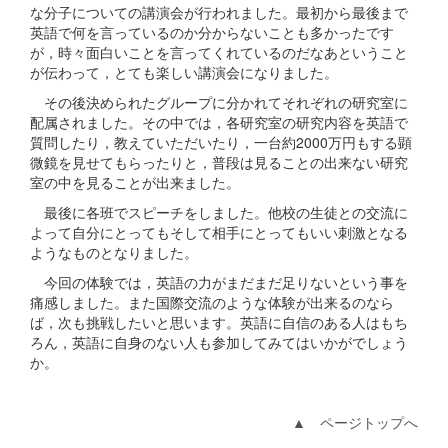
な分子についての講演会が行われました。最初から最後まで
英語で何を言っているのか分からないことも多かったです
が，時々面白いことを言ってくれているのだなあということ
が伝わって，とても楽しい講演会になりました。
その後決められたグループに分かれてそれぞれの研究室に
配属されました。その中では，各研究室の研究内容を英語で
質問したり，教えていただいたり，一台約2000万円もする顕
微鏡を見せてもらったりと，普段は見ることの出来ない研究
室の中を見ることが出来ました。
最後に各班でスピーチをしました。他校の生徒との交流に
よって自分にとってもそして相手にとってもいい刺激となる
ようなものとなりました。
今回の体験では，英語の力がまだまだ足りないという事を
痛感しました。また国際交流のような体験が出来るのなら
ば，次も挑戦したいと思います。英語に自信のある人はもち
ろん，英語に自身のない人も参加してみてはいかがでしょう
か。
▲ ページトップへ