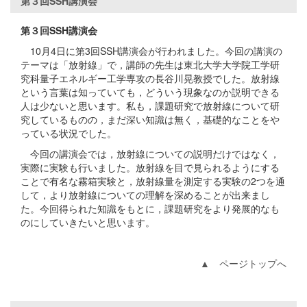
第３回SSH講演会
第３回SSH講演会
10月4日に第3回SSH講演会が行われました。今回の講演の
テーマは「放射線」で，講師の先生は東北大学大学院工学研
究科量子エネルギー工学専攻の長谷川晃教授でした。放射線
という言葉は知っていても，どういう現象なのか説明できる
人は少ないと思います。私も，課題研究で放射線について研
究しているものの，まだ深い知識は無く，基礎的なことをや
っている状況でした。
今回の講演会では，放射線についての説明だけではなく，
実際に実験も行いました。放射線を目で見られるようにする
ことで有名な霧箱実験と，放射線量を測定する実験の2つを通
して，より放射線についての理解を深めることが出来まし
た。今回得られた知識をもとに，課題研究をより発展的なも
のにしていきたいと思います。
▲ ページトップへ