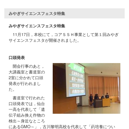
みやぎサイエンスフェスタ特集
みやぎサイエンスフェスタ特集
11月17日，本校にて，コアＳＳＨ事業として第１回みやぎ
サイエンスフェスタが開催されました。
口頭発表
開会行事のあと，
大講義室と書道室の
2室に分かれて口頭
発表が行われまし
た。
書道室で行われた
口頭発表では，仙台
一高を代表して「遺
伝子組み換え作物の
検出～身近なところ
にあるGMO～」，古川黎明高校を代表して「葯培養につい