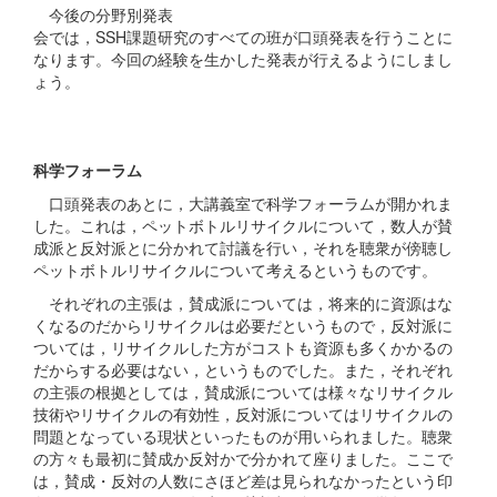
今後の分野別発表
会では，SSH課題研究のすべての班が口頭発表を行うことに
なります。今回の経験を生かした発表が行えるようにしまし
ょう。
科学フォーラム
口頭発表のあとに，大講義室で科学フォーラムが開かれま
した。これは，ペットボトルリサイクルについて，数人が賛
成派と反対派とに分かれて討議を行い，それを聴衆が傍聴し
ペットボトルリサイクルについて考えるというものです。
それぞれの主張は，賛成派については，将来的に資源はな
くなるのだからリサイクルは必要だというもので，反対派に
ついては，リサイクルした方がコストも資源も多くかかるの
だからする必要はない，というものでした。また，それぞれ
の主張の根拠としては，賛成派については様々なリサイクル
技術やリサイクルの有効性，反対派についてはリサイクルの
問題となっている現状といったものが用いられました。聴衆
の方々も最初に賛成か反対かで分かれて座りました。ここで
は，賛成・反対の人数にさほど差は見られなかったという印