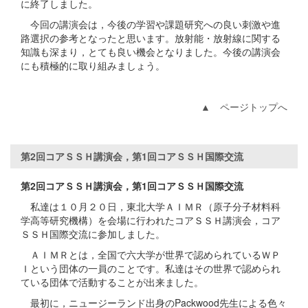
に終了しました。
今回の講演会は，今後の学習や課題研究への良い刺激や進
路選択の参考となったと思います。放射能・放射線に関する
知識も深まり，とても良い機会となりました。今後の講演会
にも積極的に取り組みましょう。
▲ ページトップへ
第2回コアＳＳＨ講演会，第1回コアＳＳＨ国際交流
第2回コアＳＳＨ講演会，第1回コアＳＳＨ国際交流
私達は１０月２０日，東北大学ＡＩＭＲ（原子分子材料科
学高等研究機構）を会場に行われたコアＳＳＨ講演会，コア
ＳＳＨ国際交流に参加しました。
ＡＩＭＲとは，全国で六大学が世界で認められているＷＰ
Ｉという団体の一員のことです。私達はその世界で認められ
ている団体で活動することが出来ました。
最初に，ニュージーランド出身のPackwood先生による色々