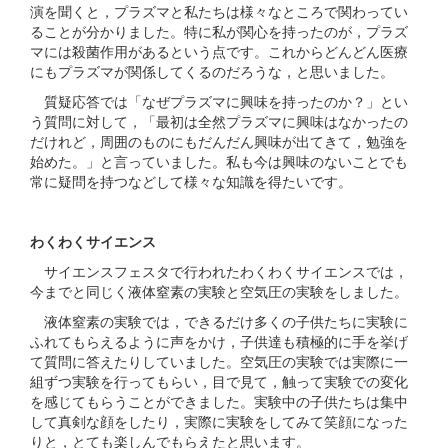
演を聞くと，プラズマと私たちは様々なところで関わってい
ることが分かりました。特に私が関心を持ったのが，プラズ
マには殺菌作用があるという点です。これからどんどん医療
にもプラズマが関係してくるのだろうな，と思いました。
質疑応答では「なぜプラズマに興味を持ったのか？」とい
う質問に対して，「最初は全然プラズマに興味はなかったの
だけれど，周囲のものにもだんだん興味が出てきて，勉強を
始めた。」と言っていました。私も今は興味のないことでも
常に疑問を持つなどして様々な知識を得たいです。
わくわくサイエンス
サイエンスフェスタで行われたわくわくサイエンスでは，
今までと同じく液体窒素の実験と空気圧の実験をしました。
液体窒素の実験では，できるだけ多くの子供たちに実験に
ふれてもらえるように声をかけ，子供達も積極的に手を挙げ
て質問に答えたりしていました。空気圧の実験では実際に一
組ずつ実験を行ってもらい，目で見て，触って実験での変化
を感じてもらうことができました。実験中の子供たちは集中
して真剣な顔をしたり，実際に実験をしてみて笑顔になった
りと，とても楽しんでもらえたと思います。