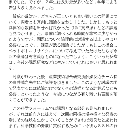
象でした。ですが，２年生は反対派が多いなど，学年による
差は大きく見られました。
賛成か反対か，どちらが正しいとも言い難いこの問題につ
いて，両者とも真剣に議論を交わしました。しかし，もっと
具体的な数値を出せれば良かった（特に賛成派）などの課題
も見つかりました。事前に調べられる時間が非常に少なかっ
たようですが，問題について論理的に討議する以上，やはり
必要なことです。課題が残る議論でしたが，もしこの機会に
ペットボトルリサイクルについて考えていただけたならば今
回の議論は有意義なものになったでしょう。こういった反省
は，今後の課題研究などに生かしていければ良いと思われま
す。
討議が終わった後，産業技術総合研究所触媒反応チーム長
の白井誠之先生にご講評を頂きました。このような討議の場
で発表するには結論だけでなくその過程となる計算式なども
必要，といったような，今後につながる有り難いお言葉を頂
くことができました。
この科学フォーラムでは課題となる部分も見られました
が，それは前向きに捉えて，次回の同様の場や様々な発表の
場にその経験を生かしていくことができれば最良だと思われ
ます。科学技術の発展に貢献するために，今後もＳＳＨの行