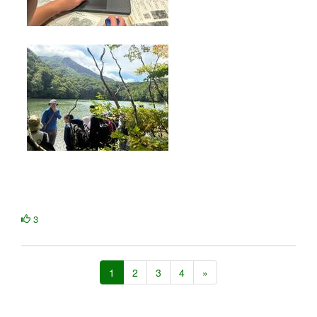
3
1
2
3
4
»