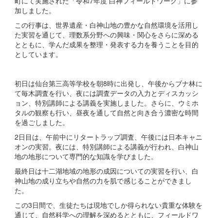
町にて実施された「令和7年度 白神フィールドワーク」に参
加しました。
この行事は、世界遺産・白神山地の豊かな自然環境を活用し
た実習を通じて、理数系分野への興味・関心をさらに深める
とともに、学んだ成果を整理・発表する力を養うことを目的
としています。
初日は仙台第三高等学校を朝8時に出発し、午後からブナ林に
て毎木調査を行い、夜には調査データの入力とディスカッシ
ョン、特別講師による講義を実施しました。さらに、ウミホ
タルの観察も行い、昼夜を通して自然と向き合う濃密な時間
を過ごしました。
2日目は、午前中にリタートラップ調査、午後には日本キャニ
オンの実習。夜には、特別講師による講義が行われ、白神山
地の地形について専門的な知識を学びました。
最終日は十二湖地域の地形の成因についての実習を行い、白
神山地の成り立ちや自然の力を肌で感じることができまし
た。
この3日間で、生徒たちは現地でしか得られない貴重な体験を
通じて、自然科学への理解を深めるとともに、フィールドワ