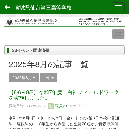
宮城県仙台第三高等学校
Toggl
SSイベント関連情報
2025年8月の記事一覧
2025年8月
1件
【8/6～8/8】令和7年度 白神フィールドワーク
を実施しました。
投稿日時 : 2025/08/27
職員23
カテゴリ:
令和7年8月6日（水）から8日（金）までの2泊3日本校の普通
科・理数科の1・2年生から希望した生徒20名が、青森県深浦