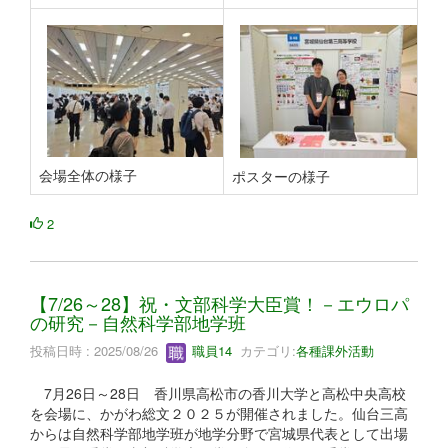
会場全体の様子
ポスターの様子
2
【7/26～28】祝・文部科学大臣賞！－エウロパ
の研究－自然科学部地学班
投稿日時 : 2025/08/26
職員14
カテゴリ:
各種課外活動
7月26日～28日 香川県高松市の香川大学と高松中央高校
を会場に、かがわ総文２０２５が開催されました。仙台三高
からは自然科学部地学班が地学分野で宮城県代表として出場