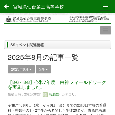
宮城県仙台第三高等学校
Toggl
SSイベント関連情報
2025年8月の記事一覧
2025年8月
5件
【8/6～8/8】令和7年度 白神フィールドワーク
を実施しました。
投稿日時 : 2025/08/27
職員23
カテゴリ:
令和7年8月6日（水）から8日（金）までの2泊3日本校の普通
科・理数科の1・2年生から希望した生徒20名が、青森県深浦