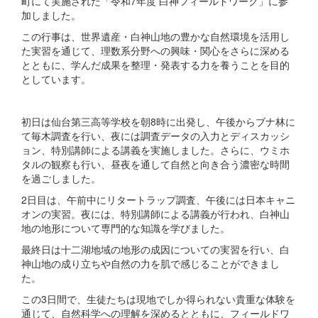
町にて実施された「令和7年度 白神フィールドワーク」に参
加しました。
この行事は、世界遺産・白神山地の豊かな自然環境を活用し
た実習を通じて、理数系分野への興味・関心をさらに深める
とともに、学んだ成果を整理・発表する力を養うことを目的
としています。
初日は仙台第三高等学校を朝8時に出発し、午後からブナ林に
て毎木調査を行い、夜には調査データの入力とディスカッシ
ョン、特別講師による講義を実施しました。さらに、ウミホ
タルの観察も行い、昼夜を通して自然と向き合う濃密な時間
を過ごしました。
2日目は、午前中にリタートラップ調査、午後には日本キャニ
オンの実習。夜には、特別講師による講義が行われ、白神山
地の地形について専門的な知識を学びました。
最終日は十二湖地域の地形の成因についての実習を行い、白
神山地の成り立ちや自然の力を肌で感じることができまし
た。
この3日間で、生徒たちは現地でしか得られない貴重な体験を
通じて、自然科学への理解を深めるとともに、フィールドワ