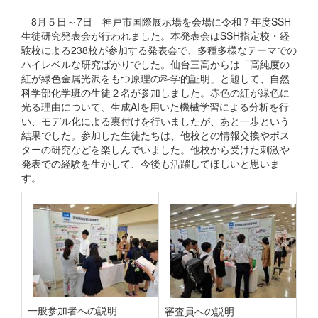
8月５日～7日 神戸市国際展示場を会場に令和７年度SSH
生徒研究発表会が行われました。本発表会はSSH指定校・経
験校による238校が参加する発表会で、多種多様なテーマでの
ハイレベルな研究ばかりでした。仙台三高からは「高純度の
紅が緑色金属光沢をもつ原理の科学的証明」と題して、自然
科学部化学班の生徒２名が参加しました。赤色の紅が緑色に
光る理由について、生成AIを用いた機械学習による分析を行
い、モデル化による裏付けを行いましたが、あと一歩という
結果でした。参加した生徒たちは、他校との情報交換やポス
ターの研究などを楽しんでいました。他校から受けた刺激や
発表での経験を生かして、今後も活躍してほしいと思いま
す。
一般参加者への説明
審査員への説明