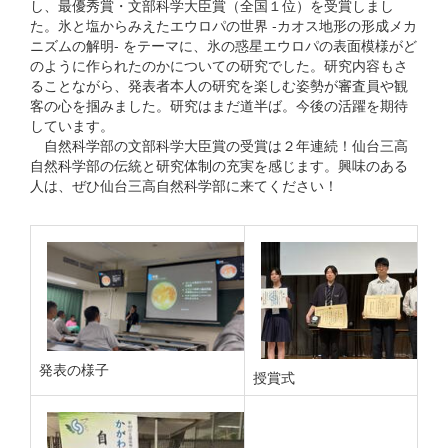
し、最優秀賞・文部科学大臣賞（全国１位）を受賞しまし
た。氷と塩からみえたエウロパの世界 -カオス地形の形成メカ
ニズムの解明- をテーマに、氷の惑星エウロパの表面模様がど
のように作られたのかについての研究でした。研究内容もさ
ることながら、発表者本人の研究を楽しむ姿勢が審査員や観
客の心を掴みました。研究はまだ道半ば。今後の活躍を期待
しています。
自然科学部の文部科学大臣賞の受賞は２年連続！仙台三高
自然科学部の伝統と研究体制の充実を感じます。興味のある
人は、ぜひ仙台三高自然科学部に来てください！
発表の様子
授賞式