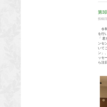
第3
投稿日時
令和
を行
「 君
ンセ
いて
ン」
ッセ
ら注