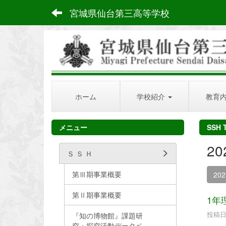
宮城県仙台第三高等学校
ホーム
学校紹介
教育
メニュー
SSH 
2
Ｓ Ｓ Ｈ
第Ⅲ期事業概要
20
第Ⅱ期事業概要
1年
投稿日時
『知の博物館』課題研
究・探究活動データベ