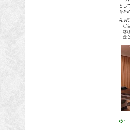
とし
を進
発表
①自
②理
③普
1