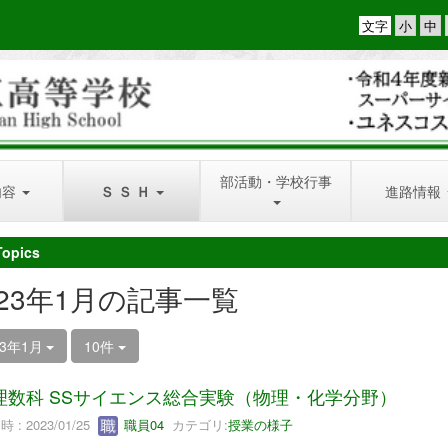
文字
部活動・学校行事
内容
Ｓ Ｓ Ｈ
進路情報
Topics
023年1月の記事一覧
23年1月
10件
理数科 SSサイエンス総合実験（物理・化学分野）
 : 2023/01/25
職員04
カテゴリ:
授業の様子