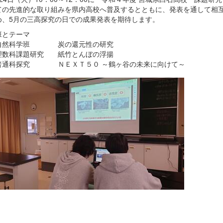
ての先進的な取り組みを県内高校へ普及するとともに、発表を通して相
め、5月の三高探究の日での成果発表を期待します。
班とテーマ
然科学班 炭の還元性の研究
数科課題研究 紙竹とんぼの浮揚
通科探究 ＮＥＸＴ５０ ～鶴ヶ谷の未来に向けて～