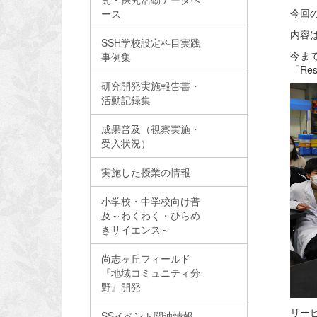
今回
ース
内容
SSH学校設定科目実践
今ま
事例集
「Res
研究開発実施報告書・
活動記録集
成果普及（視察実施・
受入状況）
実施した授業の情報
小学校・中学校向け普
及～わくわく・ひらめ
きサイエンス～
尚志ヶ丘フィールド
『地域コミュニティ分
野』開発
リー
SSイベント関連情報