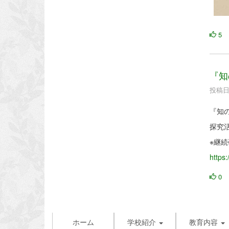
5
『知
投稿日時
『知
探究
※継
https
0
ホーム
学校紹介
教育内容