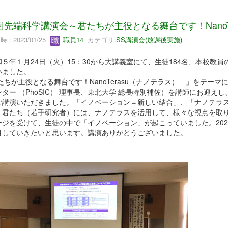
回先端科学講演会～君たちが主役となる舞台です！NanoTe
 : 2023/01/25
職員14
カテゴリ:
SS講演会(放課後実施)
５年１月24日（火）15：30から大講義室にて、生徒184名、本校教
いました。
たちが主役となる舞台です！NanoTerasu（ナノテラス） 」をテー
ンター （PhoSIC） 理事長、東北大学 総長特別補佐）を講師にお迎
ご講演いただきました。「イノベーション＝新しい結合」、「ナノテラ
、君たち（若手研究者）には、ナノテラスを活用して、様々な視点を取
ージを受けて、生徒の中で「イノベーション」が起こっていました。20
目していきたいと思います。講演ありがとうございました。