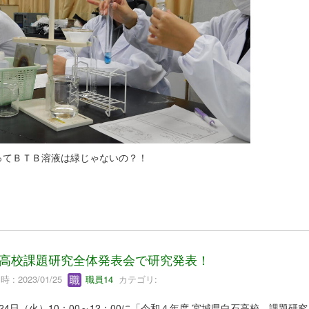
ってＢＴＢ溶液は緑じゃないの？！
高校課題研究全体発表会で研究発表！
 : 2023/01/25
職員14
カテゴリ:
4日（火）10：00～12：00に「令和４年度 宮城県白石高校 課題研