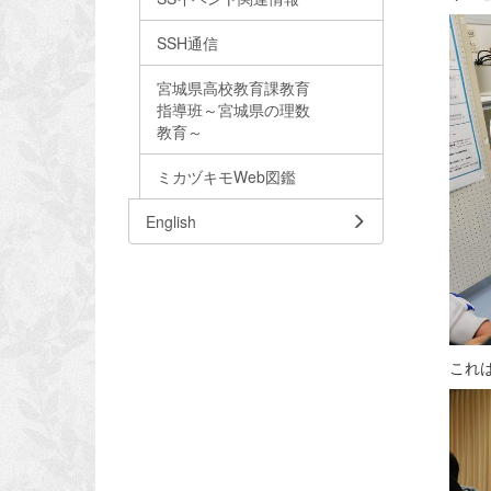
SSH通信
宮城県高校教育課教育
指導班～宮城県の理数
教育～
ミカヅキモWeb図鑑
English
これは