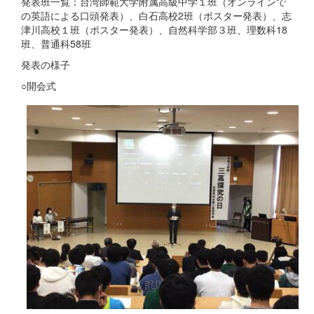
発表班一覧：台湾師範大学附属高級中学１班（オンラインで
の英語による口頭発表）、白石高校2班（ポスター発表）、志
津川高校１班（ポスター発表）、自然科学部３班、理数科18
班、普通科58班
発表の様子
○開会式