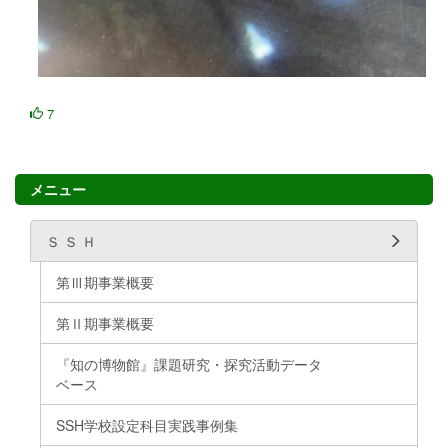
7
メニュー
Ｓ Ｓ Ｈ
第Ⅲ期事業概要
第Ⅱ期事業概要
『知の博物館』課題研究・探究活動データ
ベース
SSH学校設定科目実践事例集