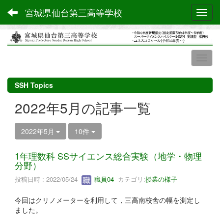
宮城県仙台第三高等学校
Toggl
SSH Topics
2022年5月の記事一覧
2022年5月
10件
1年理数科 SSサイエンス総合実験（地学・物理
分野）
投稿日時 : 2022/05/24
職員04
カテゴリ:
授業の様子
今回はクリノメーターを利用して，三高南校舎の幅を測定し
ました。