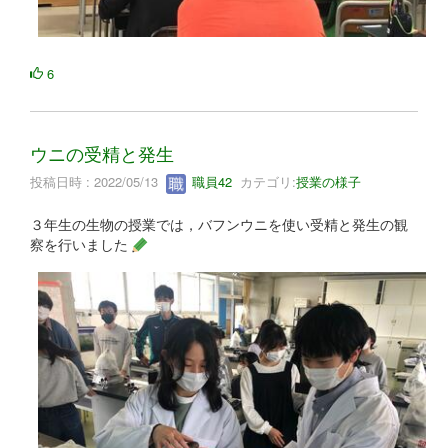
6
ウニの受精と発生
投稿日時 : 2022/05/13
職員42
カテゴリ:
授業の様子
３年生の生物の授業では，バフンウニを使い受精と発生の観
察を行いました