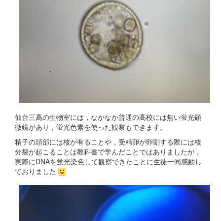
仙台三高の生物室には，なかなか普通の高校には無い蛍光顕
微鏡があり，蛍光色素を使った観察もできます。
精子の頭部には核が有ることや，受精卵が卵割する際には核
分裂が起こることは教科書で学んだことではありましたが，
実際にDNAを蛍光染色して観察できたことに生徒一同感動し
ておりました