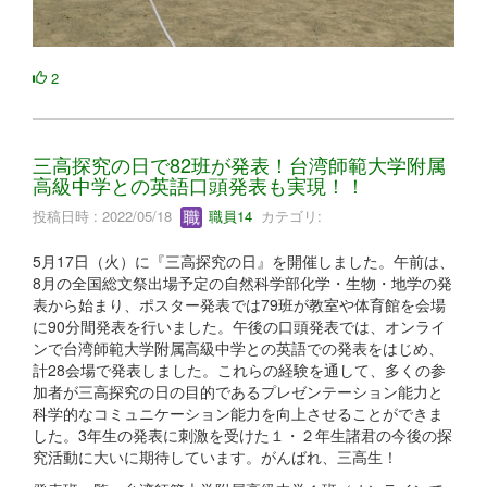
2
三高探究の日で82班が発表！台湾師範大学附属
高級中学との英語口頭発表も実現！！
投稿日時 : 2022/05/18
職員14
カテゴリ:
5月17日（火）に『三高探究の日』を開催しました。午前は、
8月の全国総文祭出場予定の自然科学部化学・生物・地学の発
表から始まり、ポスター発表では79班が教室や体育館を会場
に90分間発表を行いました。午後の口頭発表では、オンライ
ンで台湾師範大学附属高級中学との英語での発表をはじめ、
計28会場で発表しました。これらの経験を通して、多くの参
加者が三高探究の日の目的であるプレゼンテーション能力と
科学的なコミュニケーション能力を向上させることができま
した。3年生の発表に刺激を受けた１・２年生諸君の今後の探
究活動に大いに期待しています。がんばれ、三高生！