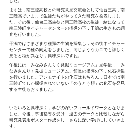
した。
まずは，南三陸高校との研究意見交流会として仙台三高，南
三陸高でいままで生徒たちがやってきた研究を発表しまし
た。その後，仙台三高生徒と南三陸高校の生徒一緒になって
南三陸町ネイチャーセンターの指導の下，干潟の生きもの調
査を行いました。
干潟ではさまざまな種類の生物を採集し，その後ネイチャー
センターで種の同定をしました。同じようなカニでも詳しく
見ると種が異なり，興味深いですね。
午後には「みなみさんりく発掘ミュージアム」見学後，「み
なみさんりく発掘ミュージアム」館長の指導の下，化石採集
を行いました。アンモナイトの化石はもちろん，日本では南
三陸町でしか採掘されていない「のうとう類」の化石を発見
する生徒もおりました。
いろいろと興味深く，学びの深いフィールドワークとなりま
した。今後，事後指導を受け，過去のデータと比較しながら
研究発表用ポスター作成をし，さらに深い学びにしていきま
す。