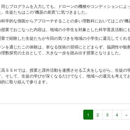
、同じプログラムを入力しても、ドローンの機種やコンディションによ
た。生徒たちはこの“機器の差異”に気づきました。
の科学的な側面からアプローチすることの多い理数科においてはこの“機
の授業でおこなった内容は、地域の小学生を対象とした科学普及活動に
授業で経験した生徒たちが今回の気づきを地域の小学生に還元してくれ
ーンを通じたこの体験は、単なる技術の習得にとどまらず、協調性や観
の理数探究の土台として、大きな一歩を踏み出す授業となりました。
三高ＳＳＨでは、授業と課外活動を連携させる工夫をしながら、生徒の
す。そして、生徒の学びが深くなるだけでなく、地域への還元も考えて
極的に取り組んで参ります。
1
2
3
4
»