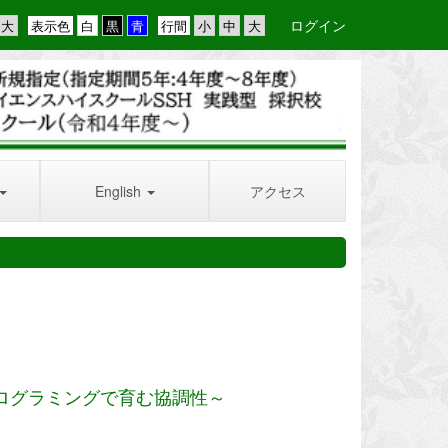
ログイン
表示色
行間
English
アクセス
ログラミングで育む協調性～