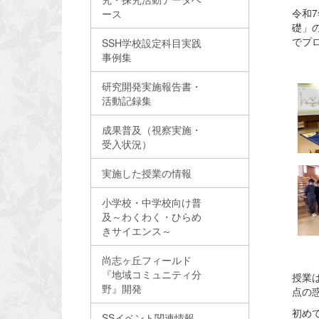
令和7
ース
礎」の
でプ
SSH学校設定科目実践
事例集
研究開発実施報告書・
活動記録集
成果普及（視察実施・
受入状況）
実施した授業の情報
小学校・中学校向け普
及～わくわく・ひらめ
きサイエンス～
尚志ヶ丘フィールド
『地域コミュニティ分
授業
野』開発
点の
初め
SSイベント関連情報