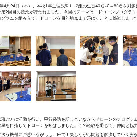
年4月24日（木）、本校1年生理数科1・2組の生徒40名×2＝80名を
第2回目の授業が行われました。今回のテーマは「ドローンプログラミング」
ログラムを組み立て、ドローンを目的地点まで飛ばすことに挑戦しまし
は班ごとに活動を行い、飛行経路を話し合いながらドローンのプログラ
惑星を目指してドローンを飛ばしました。この経験を通じて、仲間と協
て扱う機器に戸惑いながらも、班で工夫しながら問題を解決していく姿