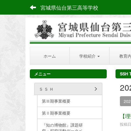
宮城県仙台第三高等学校
ホーム
学校紹介
教育
メニュー
SSH 
2
Ｓ Ｓ Ｈ
第Ⅲ期事業概要
20
第Ⅱ期事業概要
【理
投稿日時
『知の博物館』課題研
究・探究活動データベ