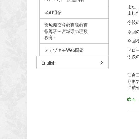
また
SSH通信
まし
今後
宮城県高校教育課教育
指導班～宮城県の理数
今回
教育～
今回
ミカヅキモWeb図鑑
ドロ
今後
English
仙台
りま
に積
4