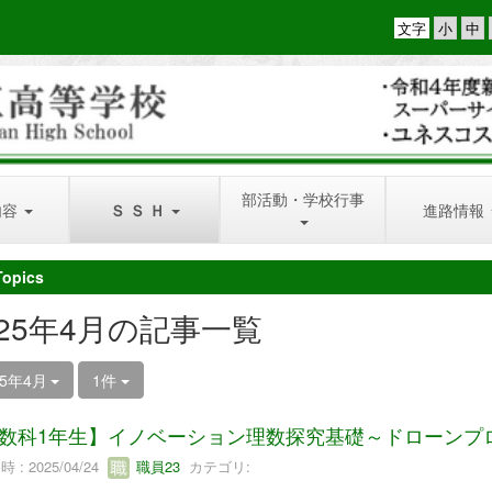
文字
部活動・学校行事
内容
Ｓ Ｓ Ｈ
進路情報
Topics
025年4月の記事一覧
25年4月
1件
数科1年生】イノベーション理数探究基礎～ドローンプ
 : 2025/04/24
職員23
カテゴリ: