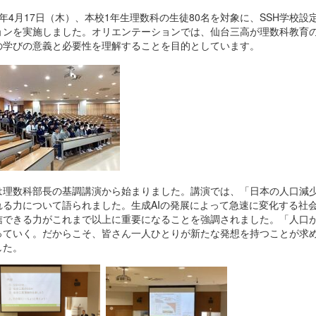
7年4月17日（木）、本校1年生理数科の生徒80名を対象に、SSH学校
ョンを実施しました。オリエンテーションでは、仙台三高が理数科教育の
の学びの意義と必要性を理解することを目的としています。
は理数科部長の基調講演から始まりました。講演では、「日本の人口減
れる力について語られました。生成AIの発展によって急速に変化する社
信できる力がこれまで以上に重要になることを強調されました。「人口
っていく。だからこそ、皆さん一人ひとりが新たな発想を持つことが求
した。