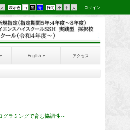
ログイン
表示色
行間
English
アクセス
ログラミングで育む協調性～