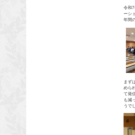
令和
ーシ
年間
まず
めら
て発
も減
うで