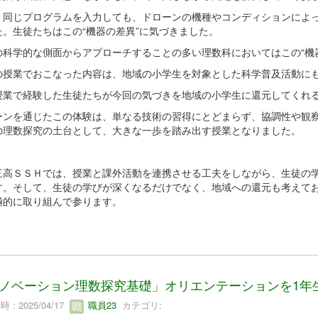
、同じプログラムを入力しても、ドローンの機種やコンディションによ
た。生徒たちはこの“機器の差異”に気づきました。
の科学的な側面からアプローチすることの多い理数科においてはこの“機
の授業でおこなった内容は、地域の小学生を対象とした科学普及活動に
授業で経験した生徒たちが今回の気づきを地域の小学生に還元してくれ
ーンを通じたこの体験は、単なる技術の習得にとどまらず、協調性や観
の理数探究の土台として、大きな一歩を踏み出す授業となりました。
三高ＳＳＨでは、授業と課外活動を連携させる工夫をしながら、生徒の
す。そして、生徒の学びが深くなるだけでなく、地域への還元も考えて
極的に取り組んで参ります。
ノベーション理数探究基礎」オリエンテーションを1年
 : 2025/04/17
職員23
カテゴリ: