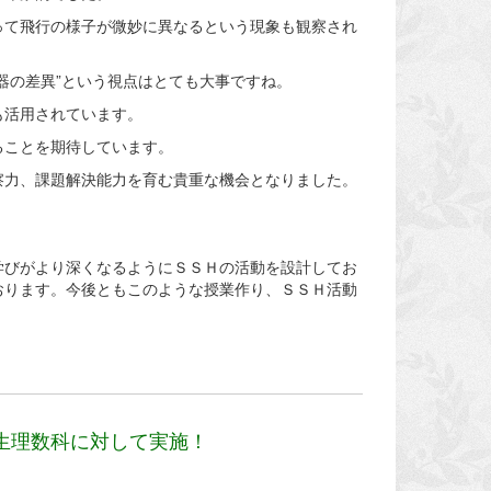
って飛行の様子が微妙に異なるという現象も観察され
器の差異”という視点はとても大事ですね。
も活用されています。
ることを期待しています。
察力、課題解決能力を育む貴重な機会となりました。
学びがより深くなるようにＳＳＨの活動を設計してお
おります。今後ともこのような授業作り、ＳＳＨ活動
生理数科に対して実施！