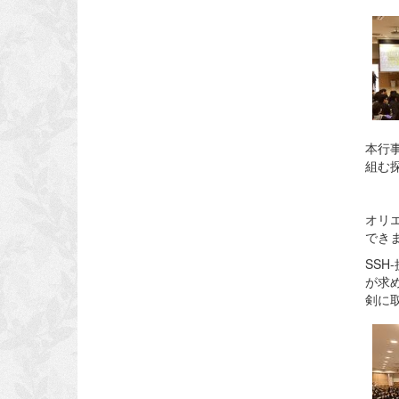
本行
組む
オリ
でき
SS
が求
剣に