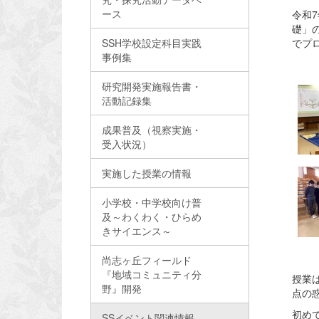
ース
令和7
礎」の
SSH学校設定科目実践
でプ
事例集
研究開発実施報告書・
活動記録集
成果普及（視察実施・
受入状況）
実施した授業の情報
小学校・中学校向け普
及～わくわく・ひらめ
きサイエンス～
尚志ヶ丘フィールド
『地域コミュニティ分
授業
野』開発
点の
初め
SSイベント関連情報