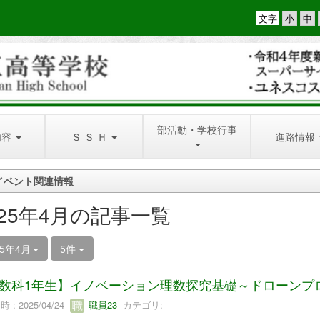
文字
部活動・学校行事
内容
Ｓ Ｓ Ｈ
進路情報
イベント関連情報
025年4月の記事一覧
25年4月
5件
数科1年生】イノベーション理数探究基礎～ドローンプ
 : 2025/04/24
職員23
カテゴリ: