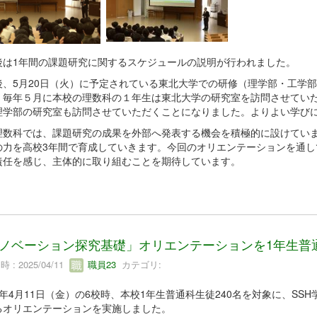
後は1年間の課題研究に関するスケジュールの説明が行われました。
後、5月20日（火）に予定されている東北大学での研修（理学部・工学
。毎年５月に本校の理数科の１年生は東北大学の研究室を訪問させてい
理学部の研究室も訪問させていただくことになりました。よりよい学び
理数科では、課題研究の成果を外部へ発表する機会を積極的に設けてい
の力を高校3年間で育成していきます。今回のオリエンテーションを通し
責任を感じ、主体的に取り組むことを期待しています。
ノベーション探究基礎」オリエンテーションを1年生普
 : 2025/04/11
職員23
カテゴリ:
年4月11日（金）の6校時、本校1年生普通科生徒240名を対象に、S
るオリエンテーションを実施しました。