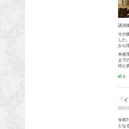
講演
その
した
から
本校
まで
待と
3
「イ
投稿日時
令和7
とな