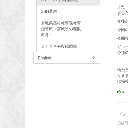
また
SSH通信
まし
今後
宮城県高校教育課教育
指導班～宮城県の理数
今回
教育～
今回
ミカヅキモWeb図鑑
ドロ
今後
English
仙台
りま
に積
4
「イ
投稿日時