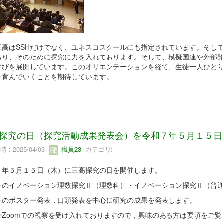
三高はSSHだけでなく、ユネスコスクールにも指定されています。そし
おり、そのために探究に力を入れております。そして、模擬国連や外部
学びを展開しています。このオリエンテーションを経て、生徒一人ひと
を育んでいくことを期待しています。
探究の日（探究活動成果発表会）を令和７年５月１５日
 : 2025/04/03
職員23
カテゴリ:
７年５月１５日（木）に三高探究の日を開催します。
生のイノベーション理数探究Ⅱ（理数科）・イノベーション探究Ⅱ（普
生のポスター発表，口頭発表を中心に研究の成果を発表します。
やZoomでの視察を受け入れておりますので，興味のある方は要項をご