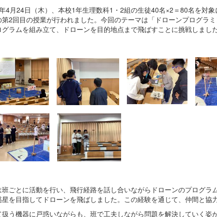
年4月24日（木）、本校1年生理数科1・2組の生徒40名×2＝80名を
第2回目の授業が行われました。今回のテーマは「ドローンプログラミング」
ログラムを組み立て、ドローンを目的地点まで飛ばすことに挑戦しまし
は班ごとに活動を行い、飛行経路を話し合いながらドローンのプログラ
惑星を目指してドローンを飛ばしました。この経験を通じて、仲間と協
て扱う機器に戸惑いながらも、班で工夫しながら問題を解決していく姿