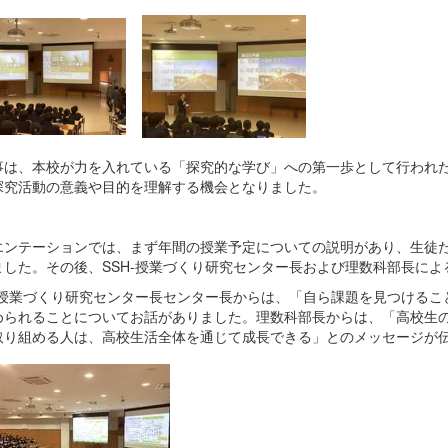
事は、本校が力を入れている「探究的な学び」への第一歩として行われた
探究活動の意義や目的を理解する機会となりました。
エンテーションでは、まず年間の授業予定についての説明があり、生徒
ました。その後、SSH-授業づくり研究センター長および理数科部長に
H-授業づくり研究センター長センター長からは、「自ら課題を見つける
められることについてお話がありました。理数科部長からは、「高校生
取り組める人は、高校生活全体を通じて成長できる」とのメッセージが