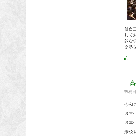
仙台
して
的な
姿勢
1
三高
投稿日時
令和
３年
３年
来校