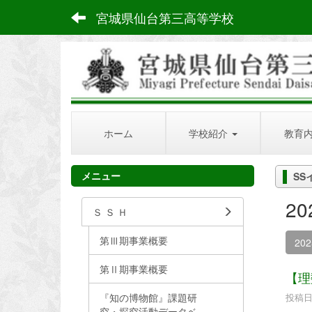
宮城県仙台第三高等学校
ホーム
学校紹介
教育
メニュー
SS
2
Ｓ Ｓ Ｈ
第Ⅲ期事業概要
20
第Ⅱ期事業概要
【理
『知の博物館』課題研
投稿日時
究・探究活動データベ