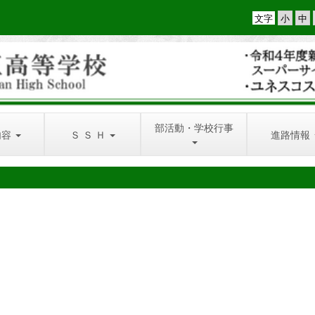
文字
部活動・学校行事
内容
Ｓ Ｓ Ｈ
進路情報