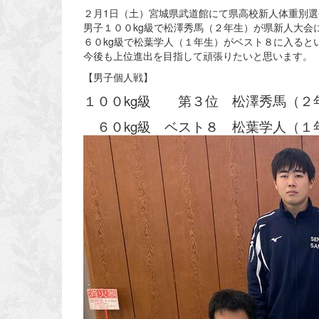
２月1日（土）宮城県武道館にて県高校新人体重別
男子１００kg級で松澤秀馬（２年生）が県新人大会
６０kg級で松葉学人（１年生）がベスト８に入ると
今後も上位進出を目指して頑張りたいと思います。
【男子個人戦】
１００kg級 第３位 松澤秀馬（２
６０kg級 ベスト８ 松葉学人（１