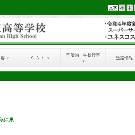
文字
部活動・学校行事
内容
Ｓ Ｓ Ｈ
進路情報
会結果