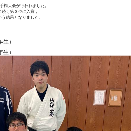
選手権大会が行われました。
に続く第３位に入賞，
いう結果となりました。
年生）
年生）