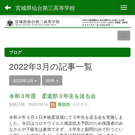
宮城県仙台第三高等学校
Toggl
ブログ
2022年3月の記事一覧
2022年3月
50件
令和３年度 柔道部３年生を送る会
投稿日時 : 2022/03/14
職員25
カテゴリ:
令和４年３月１日本校柔道場にて３年生を送る会を実施しま
した。当日はコロナウイルス感染拡大予防のため保護者のみ
なさんや下級生は参加できず、３年生と顧問のみで行うとい
う寂しいものでしたが、３年生は笑顔で巣立っていきまし